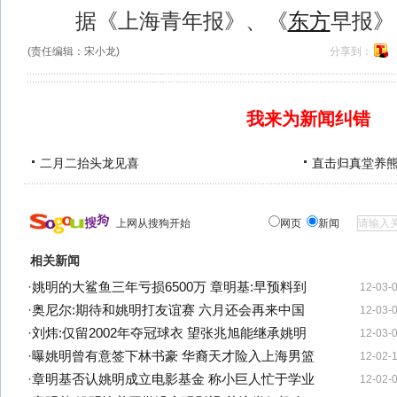
据《上海青年报》、《
东方
早报》
(责任编辑：宋小龙)
分享到：
我来为新闻纠错
二月二抬头龙见喜
直击归真堂养
上网从搜狗开始
网页
新闻
相关新闻
·
姚明的大鲨鱼三年亏损6500万 章明基:早预料到
12-03-
·
奥尼尔:期待和姚明打友谊赛 六月还会再来中国
12-03-
·
刘炜:仅留2002年夺冠球衣 望张兆旭能继承姚明
12-03-
·
曝姚明曾有意签下林书豪 华裔天才险入上海男篮
12-02-
·
章明基否认姚明成立电影基金 称小巨人忙于学业
12-02-