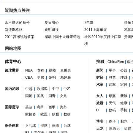
近期热点关注
永不磨灭的番号
夏日甜心
7电影
快乐
新还珠格格
姚明退役
2011上海车展
私募
2011高考试题答案
感动中国十大母亲评选
社区2010年度行业口碑
贵州
榜
网站地图
体育中心
搜狐
|
ChinaRen
|
焦
篮球世界
|
NBA
|
赛程
|
视频
|
直播表
新闻
|
军事
|
公益
|
|
CBA
|
男篮
|
姚明
|
易建联
财经
|
股票
|
理财
|
汽车
|
购车
|
家居
|
国内足球
|
中超
|
数据库
|
中甲
|
中乙
|
国足
|
国奥
|
国青
|
女足
女人
|
母婴
|
新娘
|
旅游
|
天气
|
健康
|
国际足球
|
英超
|
意甲
|
西甲
|
海外
IT
|
数码
|
手机
|
|
欧预赛
|
欧冠
|
欧联
|
数据
博客
|
圈子
|
邮箱
|
综合体育
|
乒乓球
|
排球
|
体操
|
台球
天龙
|
鹿鼎记
|
短信
|
F1
|
高尔夫
|
刘翔
|
滚动