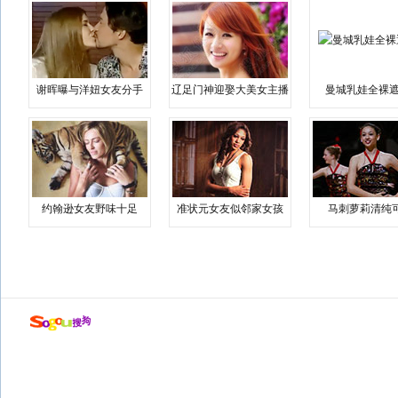
谢晖曝与洋妞女友分手
辽足门神迎娶大美女主播
曼城乳娃全裸遮
约翰逊女友野味十足
准状元女友似邻家女孩
马刺萝莉清纯