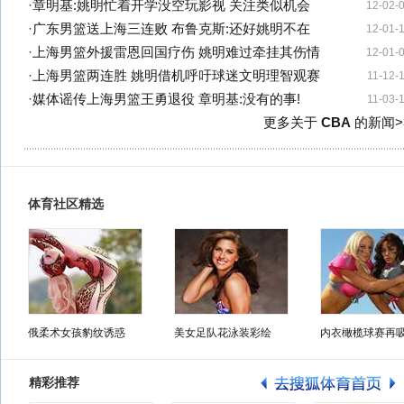
·
章明基:姚明忙着开学没空玩影视 关注类似机会
12-02-
·
广东男篮送上海三连败 布鲁克斯:还好姚明不在
12-01-
·
上海男篮外援雷恩回国疗伤 姚明难过牵挂其伤情
12-01-
·
上海男篮两连胜 姚明借机呼吁球迷文明理智观赛
11-12-
·
媒体谣传上海男篮王勇退役 章明基:没有的事!
11-03-
更多关于
CBA
的新闻>
体育社区精选
俄柔术女孩豹纹诱惑
美女足队花泳装彩绘
内衣橄榄球赛再
精彩推荐