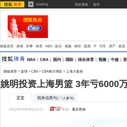
loading...
我的搜狐
邮件
搜狐首页
-
新闻
-
军事
-
体育
-
NBA
-
娱乐
-
视频
-
财经
-
股票
-
IT
-
汽车
-
房产
-
家居
NBA
|
CBA
|
国内
|
国际
|
综合体育
|
视频
|
中超
|
搜狐体育
>
篮球
>
CBA
>
CBA南方球队
>
上海大鲨鱼
姚明投资上海男篮 3年亏6000
正文
我来说两句
(
人参与)
2012年03月09日14:11
来源：
重庆商报