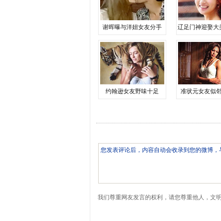
谢晖曝与洋妞女友分手
辽足门神迎娶大
约翰逊女友野味十足
准状元女友似
我们尊重网友发言的权利，请您尊重他人，文