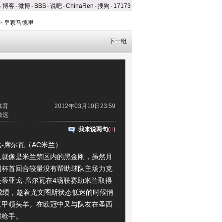
-
博客
-
微博
-
BBS
-
说吧
-
ChinaRen
-
搜狗
-
17173
>
皇家马德里
下一组
体育
2012年03月10日23:59
致远
我来说两句
(
0
)
席尔瓦（AC米兰）
像是米兰禁区内的黑金刚，虽然月
利杯首回合较量没有帮助球队主场力克
蒂亚戈-席尔瓦在4场联赛助米兰取得
的成绩，趁着尤文图斯状态低迷的时候悄
意甲领头羊。在欧冠中又与队友在圣西
虐枪手。