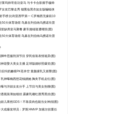
好莱坞帅哥造访皇马 与卡卡合影握手穆帅
C罗女友巴黎走秀 烟熏妆黑衣如女版蝙蝠侠
纪射手榜:比利亚西甲第一 C罗梅西无缘前10
去50大体育场馆 鸟巢在列伯纳乌携诺坎普
感冒缺席皇马聚餐 豪车抛锚疑遭嘲笑(图)
去50大体育场馆 鸟巢在列伯纳乌携诺坎普
行
脚申思服刑演节目 穿民俗装表情诡异(图)
神迎娶大美女主播 足球版婚纱照爆笑(图)
0后抖奶嫩模PK苍井空 童颜揉乳又摇臀(图)
乳神曝梅西想花钱嫖她 胸夹手机走红(图)
曝与洋妞女友分手 上节目与美女热聊(图)
透视装薄如细丝 露豪乳嘟红唇秀黑丝(图)
妞儿果然GDS！不靠卖肉也能当女神(组图)
十大或爆发球员：罗斯冲MVP 加索尔担重任