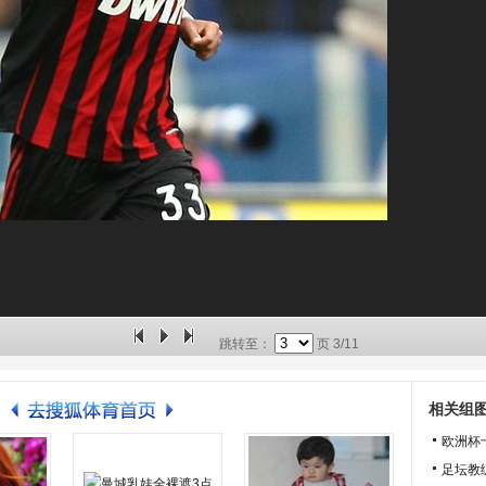
跳转至：
页
3/11
相关组
欧洲杯
足坛教