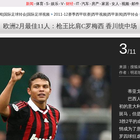
新闻
-
体育
-
S
-
娱乐
-
V
-
财经
-
IT
-
汽车
-
房产
-
家居
-
女人
-
视频
-
邮件
闻|国际足球转会|国际足球视频
>
2011-12赛季西甲联赛|西甲视频|西甲新闻|西甲转会
欧洲2月最佳11人：枪王比肩C罗梅西 香川统中场
3
/11
来源：搜狐
作者：明若
蒂亚戈-
巴西人就
初的意大
斑马，但是
3胜2平
悄成为了
罗四球狂