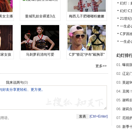
幻灯：
幻灯:
美女主播
曼城乳娃全裸遮3点
梅西儿子肥嘟嘟粉嫩嫩
21世
一生必
C罗因
一生必
邻家女孩
马刺萝莉清纯可爱
C罗"簪花"伊布"戴胸罩"
幻灯排
01.
曝前国
更多>>
02.
辽足门
我来说两句
(
0
)
03.
英超9
04.
丑闻！
05.
谢晖自
06.
谢莉尔
[Ctrl+Enter]
明用语。
07.
厄祖的
08.
新季