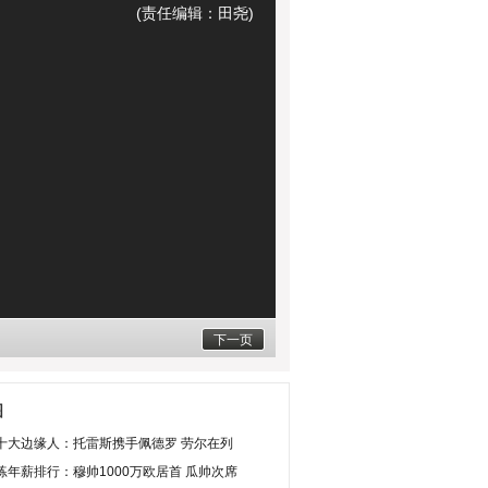
(责任编辑：田尧)
下一页
图
十大边缘人：托雷斯携手佩德罗 劳尔在列
练年薪排行：穆帅1000万欧居首 瓜帅次席