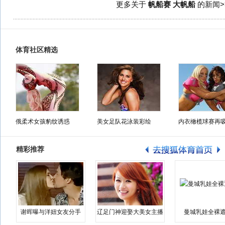
更多关于
帆船赛 大帆船
的新闻>
体育社区精选
俄柔术女孩豹纹诱惑
美女足队花泳装彩绘
内衣橄榄球赛再
精彩推荐
谢晖曝与洋妞女友分手
辽足门神迎娶大美女主播
曼城乳娃全裸遮