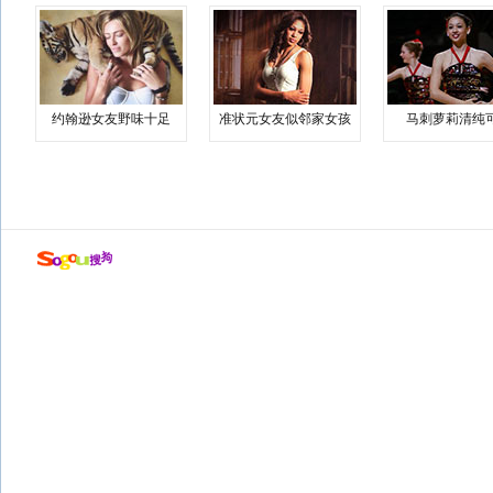
约翰逊女友野味十足
准状元女友似邻家女孩
马刺萝莉清纯