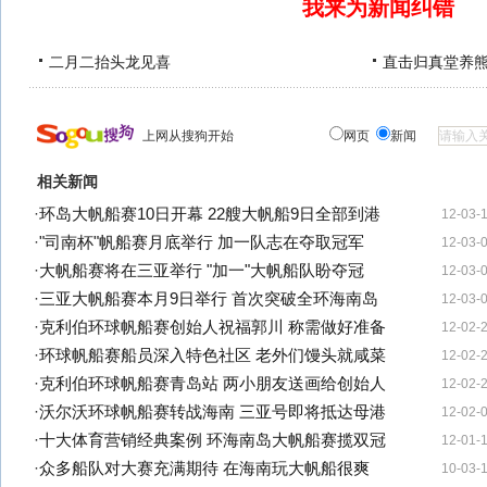
我来为新闻纠错
二月二抬头龙见喜
直击归真堂养
上网从搜狗开始
网页
新闻
相关新闻
·
环岛大帆船赛10日开幕 22艘大帆船9日全部到港
12-03-
·
"司南杯"帆船赛月底举行 加一队志在夺取冠军
12-03-
·
大帆船赛将在三亚举行 "加一"大帆船队盼夺冠
12-03-
·
三亚大帆船赛本月9日举行 首次突破全环海南岛
12-03-
·
克利伯环球帆船赛创始人祝福郭川 称需做好准备
12-02-
·
环球帆船赛船员深入特色社区 老外们馒头就咸菜
12-02-
·
克利伯环球帆船赛青岛站 两小朋友送画给创始人
12-02-
·
沃尔沃环球帆船赛转战海南 三亚号即将抵达母港
12-02-
·
十大体育营销经典案例 环海南岛大帆船赛揽双冠
12-01-
·
众多船队对大赛充满期待 在海南玩大帆船很爽
10-03-