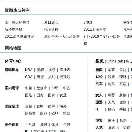
近期热点关注
永不磨灭的番号
夏日甜心
7电影
快乐
新还珠格格
姚明退役
2011上海车展
私募
2011高考试题答案
感动中国十大母亲评选
社区2010年度行业口碑
贵州
榜
网站地图
体育中心
搜狐
|
ChinaRen
|
焦
篮球世界
|
NBA
|
赛程
|
视频
|
直播表
新闻
|
军事
|
公益
|
|
CBA
|
男篮
|
姚明
|
易建联
财经
|
股票
|
理财
|
汽车
|
购车
|
家居
|
国内足球
|
中超
|
数据库
|
中甲
|
中乙
|
国足
|
国奥
|
国青
|
女足
女人
|
母婴
|
新娘
|
旅游
|
天气
|
健康
|
国际足球
|
英超
|
意甲
|
西甲
|
海外
IT
|
数码
|
手机
|
|
欧预赛
|
欧冠
|
欧联
|
数据
博客
|
圈子
|
邮箱
|
综合体育
|
乒乓球
|
排球
|
体操
|
台球
天龙
|
鹿鼎记
|
短信
|
F1
|
高尔夫
|
刘翔
|
滚动