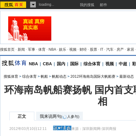
loading...
我的搜狐
邮件
搜狐首页
-
新闻
-
军事
-
体育
-
NBA
-
娱乐
-
视频
-
财经
-
股票
-
IT
-
汽车
-
房产
-
家居
NBA
|
CBA
|
国内
|
国际
|
综合体育
|
视频
|
中超
|
搜狐体育
>
综合体育
>
帆船
>
帆船动态
>
2012环海南岛国际大帆船赛
>
最新动态
环海南岛帆船赛扬帆 国内首支
相
正文
我来说两句
(
人参与)
2012年03月10日12:11
来源：
深圳新闻网-深圳商报