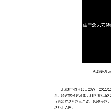
由于您未安装f
视频集锦-
北京时间3月10日23点，2011/
兰。经过90分钟激战，利物浦客场0-
后再次吃到英超三连败。第56分钟
纳补射入网。