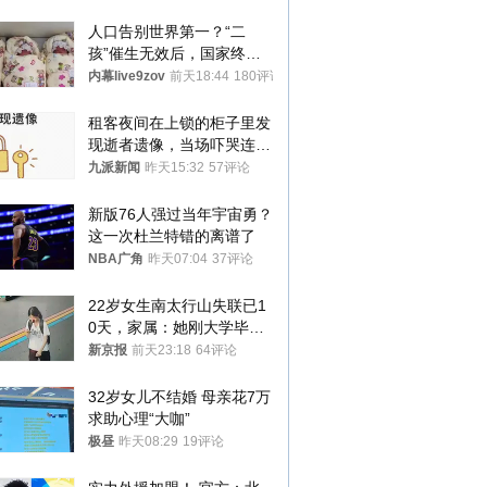
人口告别世界第一？“二
孩”催生无效后，国家终于
向住房出手了！
内幕live9zov
前天18:44
180评论
租客夜间在上锁的柜子里发
现逝者遗像，当场吓哭连夜
搬离，房东退还押金
九派新闻
昨天15:32
57评论
新版76人强过当年宇宙勇？
这一次杜兰特错的离谱了
NBA广角
昨天07:04
37评论
22岁女生南太行山失联已1
0天，家属：她刚大学毕业
想到山里旅行
新京报
前天23:18
64评论
32岁女儿不结婚 母亲花7万
求助心理“大咖”
极昼
昨天08:29
19评论