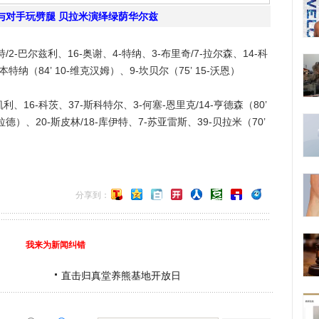
与对手玩劈腿 贝拉米演绎绿荫华尔兹
2-巴尔兹利、16-奥谢、4-特纳、3-布里奇/7-拉尔森、14-科
本特纳（84’ 10-维克汉姆）、9-坎贝尔（75’ 15-沃恩）
利、16-科茨、37-斯科特尔、3-何塞-恩里克/14-亨德森（80’
杰拉德）、20-斯皮林/18-库伊特、7-苏亚雷斯、39-贝拉米（70’
分享到：
我来为新闻纠错
直击归真堂养熊基地开放日