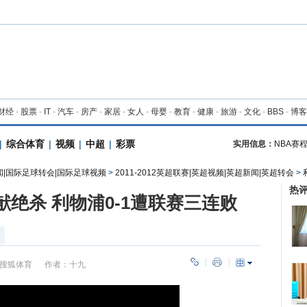
财经
-
股票
-
IT
-
汽车
-
房产
-
家居
-
女人
-
母婴
-
教育
-
健康
-
旅游
-
文化
-
BBS
-
博客
|
综合体育
|
视频
|
中超
|
彩票
实用信息：
NBA赛
闻|国际足球转会|国际足球视频
>
2011-2012英超联赛|英超视频|英超新闻|英超转会
>
热
献绝杀 利物浦0-1遭联赛三连败
搜狐体育
作者：十九