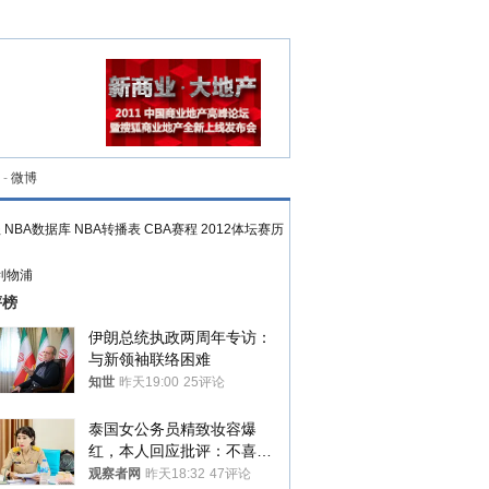
-
微博
程
NBA数据库
NBA转播表
CBA赛程
2012体坛赛历
利物浦
评榜
伊朗总统执政两周年专访：
与新领袖联络困难
知世
昨天19:00
25评论
泰国女公务员精致妆容爆
红，本人回应批评：不喜欢
就别看
观察者网
昨天18:32
47评论