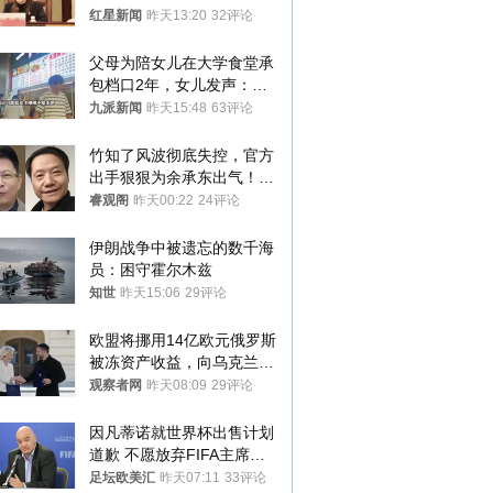
红星新闻
昨天13:20
32评论
父母为陪女儿在大学食堂承
包档口2年，女儿发声：初
衷是为了陪伴，毕业后将不
九派新闻
昨天15:48
63评论
再营业
竹知了风波彻底失控，官方
出手狠狠为余承东出气！雷
军果然没说错
睿观阁
昨天00:22
24评论
伊朗战争中被遗忘的数千海
员：困守霍尔木兹
知世
昨天15:06
29评论
欧盟将挪用14亿欧元俄罗斯
被冻资产收益，向乌克兰提
供援助
观察者网
昨天08:09
29评论
因凡蒂诺就世界杯出售计划
道歉 不愿放弃FIFA主席职
位
足坛欧美汇
昨天07:11
33评论