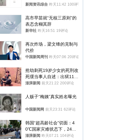
传 院方回应
新闻资讯综合
昨天11:42
100评论
高市早苗就“无核三原则”的
表态含糊其辞
新华社
昨天16:51
19评论
再次炸场，梁文锋的克制与
代价
中国新闻周刊
昨天07:06
20评论
抢劫刺死19岁少女的死刑改
死缓当事人自述：出狱11年
间始终刻意躲避被害人家属
澎湃新闻
前天21:22
200评论
人贩子“梅姨”真实姓名曝光
中国新闻网
前天23:31
62评论
韩国“超高龄社会”切面：4
0℃国家灾难状态下，2400
名首尔老人还在巷子里收废
澎湃新闻
昨天07:21
104评论