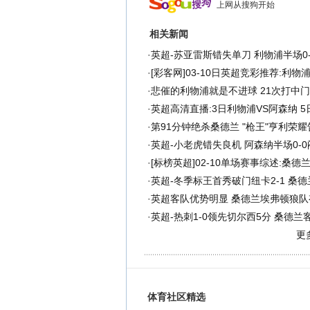
上网从搜狗开始
相关新闻
·
英超-苏亚雷斯错失单刀 利物浦半场0
·
[彩客网]03-10日英超竞彩推荐:利物
·
悲催的利物浦就是不进球 21次打中
·
英超高清直播:3日利物浦VS阿森纳 
·
第91分钟绝杀桑德兰 "枪王"亨利荣
·
英超-小老虎错失良机 阿森纳半场0-
·
[标榜英超]02-10单场赛事综述:桑德
·
英超-冬季标王首秀破门纽卡2-1 桑
·
英超客队优势明显 桑德兰埃弗顿狼队
·
英超-热刺1-0领先切尔西5分 桑德兰
更
体育社区精选