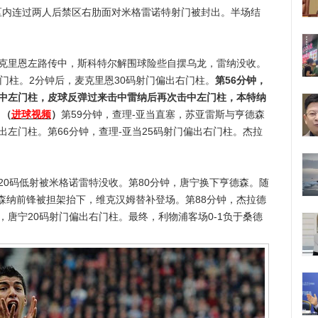
区内连过两人后禁区右肋面对米格雷诺特射门被封出。半场结
克里恩左路传中，斯科特尔解围球险些自摆乌龙，雷纳没收。
左门柱。2分钟后，麦克里恩30码射门偏出右门柱。
第56分钟，
击中左门柱，皮球反弹过来击中雷纳后再次击中左门柱，本特纳
。（
进球视频
）
第59分钟，查理-亚当直塞，苏亚雷斯与亨德森
出左门柱。第66分钟，查理-亚当25码射门偏出右门柱。杰拉
0码低射被米格诺雷特没收。第80分钟，唐宁换下亨德森。随
森纳前锋被担架抬下，维克汉姆替补登场。第88分钟，杰拉德
，唐宁20码射门偏出右门柱。最终，利物浦客场0-1负于桑德