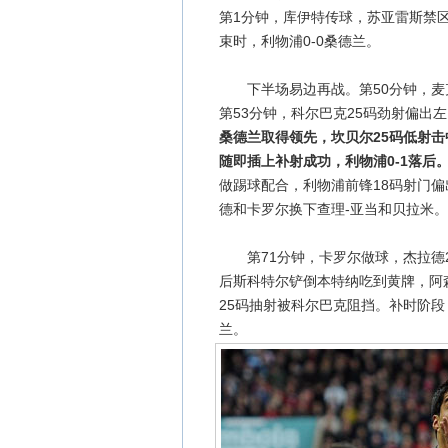
第1分钟，库伊特传球，苏亚雷斯禁
束时，利物浦0-0桑德兰。
下半场易边再战。第50分钟，麦
第53分钟，科尔巴克25码劲射偏出
桑德兰取得领先，坎贝尔25码低射
随即插上补射成功，利物浦0-1落后
做踢球配合，利物浦前锋18码射门偏
德和卡罗尔换下查理-亚当和贝拉米。
第71分钟，卡罗尔做球，杰拉德2
后斯科特尔铲倒本特纳吃到黄牌，阿
25码抽射被科尔巴克阻挡。补时阶段
兰。