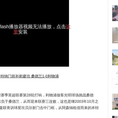
lash播放器视频无法播放，点击
这
里
安装
本特纳门前补射建功 桑德兰1-0利物浦
12赛季英超联赛第28轮打响，利物浦做客光明球场挑战桑德
1负于桑德兰，从而迎来联赛三连败，这也是继2003年10月之
，曼联青训球星坎贝尔射门击中门框，从阿森纳租借而来的本特