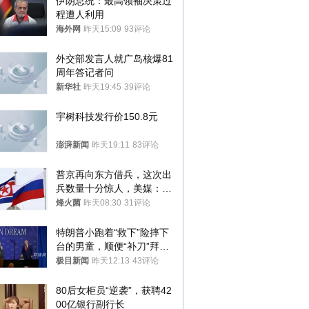
伊朗总统：最高领袖决策过
程遭人利用
海外网
昨天15:09
93评论
外交部发言人就广岛核爆81
周年答记者问
新华社
昨天19:45
39评论
宇树科技发行价150.8元
澎湃新闻
昨天19:11
83评论
普京再向东方借兵，这次出
兵数量十分惊人，美媒：俄
朝要动真格？
烽火菌
昨天08:30
31评论
特朗普小跑着“救下”险摔下
台的男童，顺便“补刀”拜
登：“我可不想他像拜登一
极目新闻
昨天12:13
43评论
样摔下来”
80后女柜员“逆袭”，获聘42
00亿银行副行长