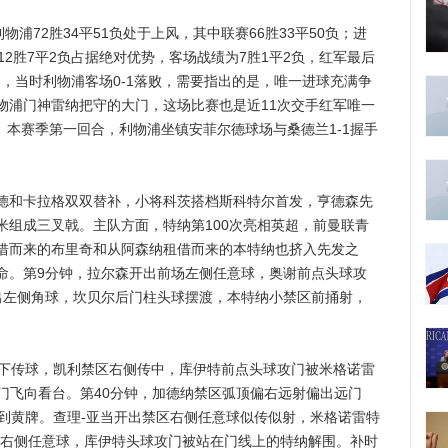
72胜34平51负处于上风，其中联赛66胜33平50负；进
12胜7平2负占据绝对优势，客场战绩为7胜1平2负，红军最后
0月，当时利物浦客场0-1落败，需要指出的是，唯一进球充满争
物浦门神雷纳把守的大门，这场比赛也是近11次交手红军唯一
负。本赛季第一回合，利物浦坐镇安菲尔德球场与桑德兰1-1握手
和卡拉格双双替补，小将科茨搭档斯科特尔首发，亨德森先
米组成三叉戟。主队方面，特纳第100次亮相英超，前曼联青
借而来的布里奇和从阿森纳租借而来的本特纳也挤入先发之
命。第9分钟，拉尔森开出前场左侧任意球，奥谢前点头球攻
出左侧角球，坎贝尔后门柱头球摆渡，本特纳小禁区前捅射，
下传球，凯利禁区右侧传中，库伊特前点头球攻门被米格诺雷
射门飞向看台。第40分钟，加德纳禁区弧顶偏右远射偏出远门
吃到黄牌。查理-亚当开出禁区右侧任意球似传似射，米格诺雷特
出右侧任意球，库伊特头球攻门被站在门线上的特纳解围。补时