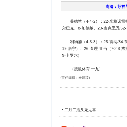
高清：苏神
桑德兰（4-4-2）：22-米格诺雷特/
尔巴克、8-加德纳、23-麦克里恩/52-
利物浦（4-3-3）：25-雷纳/34-凯
19-唐宁）、26-查理-亚当（70’ 8-
9-卡罗尔）
（搜狐体育 十九）
(责任编辑：缑建臻)
二月二抬头龙见喜