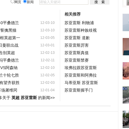
网页
新闻
相关推荐
-0平桑德兰
苏亚雷斯 利物浦
12-03-10
浦誓擒黑猫
苏亚雷斯种族歧视
12-03-10
门框英超第一
苏亚雷斯 道歉
12-03-05
5日曼联出战
苏亚雷斯厉害
12-03-01
耀告别英超
苏亚雷斯真值
12-02-13
0闷平桑德兰
苏亚雷斯禁赛
12-02-11
兰VS阿森纳
埃弗拉跟苏亚雷斯
12-02-10
德兰十轮七胜
苏亚雷斯和阿弗拉
12-02-05
有望齐获胜
马蒂亚斯 苏亚雷斯
12-02-03
客场屠维冈
苏亚雷斯握手门
12-01-04
多关于
英超 苏亚雷斯
的新闻>>