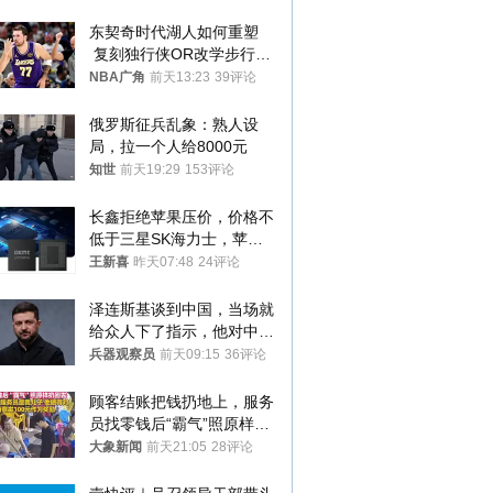
纸
东契奇时代湖人如何重塑
 复刻独行侠OR改学步行
者？
NBA广角
前天13:23
39评论
俄罗斯征兵乱象：熟人设
局，拉一个人给8000元
知世
前天19:29
153评论
长鑫拒绝苹果压价，价格不
低于三星SK海力士，苹果
失去了议价权
王新喜
昨天07:48
24评论
泽连斯基谈到中国，当场就
给众人下了指示，他对中国
和中乌关系，显然又有了新
兵器观察员
前天09:15
36评论
的想法
顾客结账把钱扔地上，服务
员找零钱后“霸气”照原样扔
回去
大象新闻
前天21:05
28评论