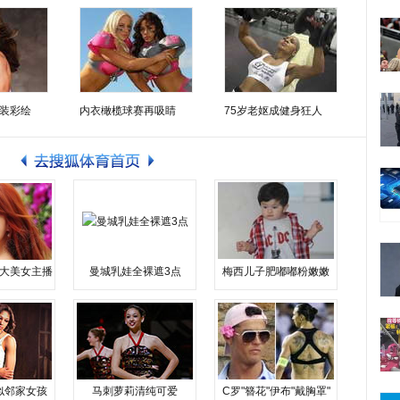
装彩绘
内衣橄榄球赛再吸睛
75岁老妪成健身狂人
大美女主播
曼城乳娃全裸遮3点
梅西儿子肥嘟嘟粉嫩嫩
似邻家女孩
马刺萝莉清纯可爱
C罗"簪花"伊布"戴胸罩"