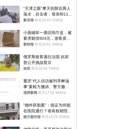
“天津之眼”摩天轮附近两人
落水，目击者：母亲和11岁
儿子先后被打捞上岸
新京报
昨天15:43
55评论
小孩碰坏一酒店纸巾盒，被
要求赔偿924元，游客质疑
酒店房客物品超高标价，市
新快报
昨天20:51
30评论
监部门：不违规
俄罗斯政客逃往法国 此前
曾公开挑战普京
知世
昨天18:38
74评论
重庆“代人信访被判寻衅滋
事”案检方撤诉、警方撤
案，两被告人获国赔
澎湃新闻
昨天17:33
48评论
“婚外胚胎案”：假证为何能
在医院通行？谁有权销毁胚
胎？
南方都市报
昨天15:29
25评论