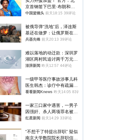
实力外援加盟！ 官方：北
京首钢签下巴里·布朗和桑
普森
中国篮镜头
前天18:15
39评论
被俄导弹“洗地”后，泽连斯
基还在做梦：让俄罗斯在冬
季前求和？
兵器先锋
前天20:13
39评论
难以落地的动迁款：深圳罗
湖区两村民追讨两千万元动
迁款八年未果
澎湃新闻
昨天12:57
44评论
一级甲等医疗事故涉事儿科
医生韩杰：诊疗中有疏漏，
我认错，但不能认罪
看看新闻Knews
昨天14:05
83评论
一家三口家中遇害，一男子
因强奸、杀人两项罪名被判
死缓 最高检介入后改判无
红星新闻
前天14:29
33评论
罪
“不想干了特提出辞职” 疑似
南京大学数院院长辞职信流