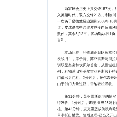
两家球会历史上共交锋157次，利物浦
入英超时代，双方交锋21次，利物浦
一次负于桑德兰要追溯到2009年1
议，皮球是击中沙滩皮球变向后窜利
败仗，其余8胜2平，客场5战4胜1
言和。
本场比赛，利物浦正副队长杰拉德
发战旧主，库伊特、苏亚雷斯与贝拉
训双星奥谢和坎贝尔首发，从曼城租
列，利物浦旧将基尔吉亚科斯替补待
门偏出后门柱。2分钟后，拉尔森开
由于射门力量过轻，雷纳轻松没收。
第31分钟，苏亚雷斯倒地的情况
特没收。1分钟后，查理-亚当25码
柱。第42分钟，麦克里恩放倒凯利
单掌托出横梁。随后查理-亚当又开