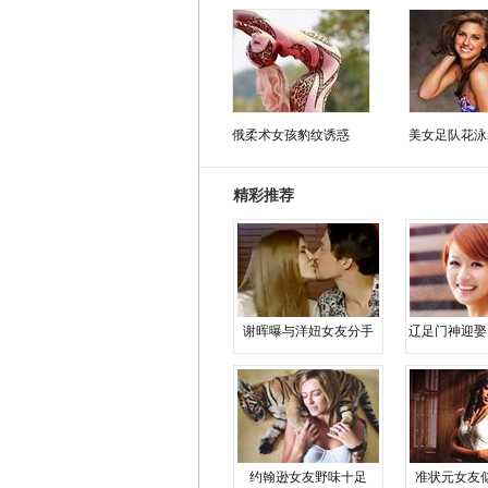
俄柔术女孩豹纹诱惑
美女足队花泳
精彩推荐
谢晖曝与洋妞女友分手
辽足门神迎娶
约翰逊女友野味十足
准状元女友