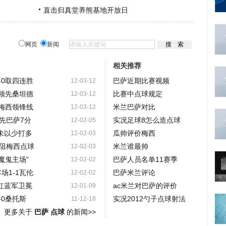
直击归真堂养熊基地开放日
网页
新闻
相关推荐
-0取四连胜
巴萨近期比赛视频
12-03-12
0领先桑坦德
比赛中点球规定
12-03-12
核梅西领锋线
米兰巴萨对比
12-03-12
先巴萨7分
实况足球8怎么造点球
12-02-05
未以少打多
瓜帅评价梅西
12-02-03
阻梅西点球
米兰谁最帅
12-02-03
魔鬼主场"
巴萨人员名单11赛季
12-02-02
场1-1瓦伦
巴萨米兰评论
12-02-02
红蓝军卫冕
ac米兰对巴萨的评价
12-01-09
-0桑托斯
实况2012勺子点球射法
11-12-18
更多关于
巴萨 点球
的新闻>>