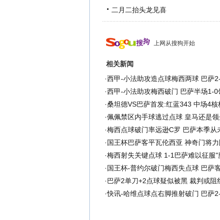
二月二抬头龙见喜
上网从搜狗开始
相关新闻
·
西甲-小法助攻造点球梅西两球 巴萨2
·
西甲-小法助攻梅西破门 巴萨半场1-
·
桑坦德VS巴萨首发:红蓝343 中场4
·
佩佩禁区内手球逃过点球 皇马还是领
·
梅西点球破门率远逊C罗 巴萨本季从
·
国王杯巴萨客平瓦伦西亚 神奇门将力
·
梅西射失关键点球 1-1巴萨难以征服"
·
国王杯-普约尔破门梅西失点球 巴萨客
·
巴萨2单刀+2点球疑似被黑 裁判或阻
·
快讯-哈维点球点右脚推射破门 巴萨2