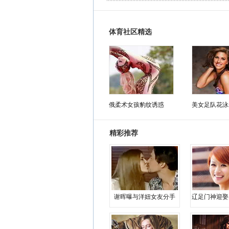
体育社区精选
俄柔术女孩豹纹诱惑
美女足队花泳
精彩推荐
谢晖曝与洋妞女友分手
辽足门神迎娶