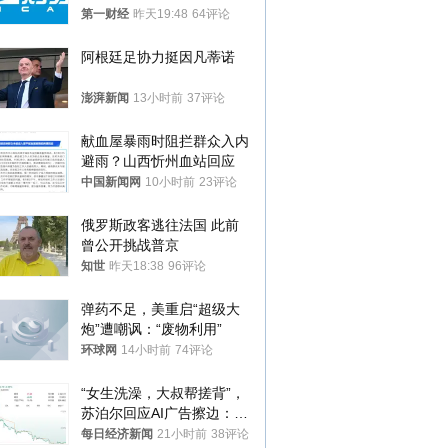
第一财经
昨天19:48
64评论
阿根廷足协力挺因凡蒂诺
澎湃新闻
13小时前
37评论
献血屋暴雨时阻拦群众入内
避雨？山西忻州血站回应
中国新闻网
10小时前
23评论
俄罗斯政客逃往法国 此前
曾公开挑战普京
知世
昨天18:38
96评论
弹药不足，美重启“超级大
炮”遭嘲讽：“废物利用”
环球网
14小时前
74评论
“女生洗澡，大叔帮搓背”，
苏泊尔回应AI广告擦边：视
频全下架，已强化内容管理
每日经济新闻
21小时前
38评论