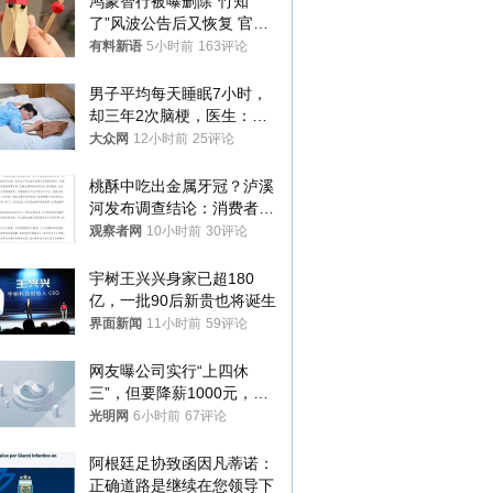
鸿蒙智行被曝删除“竹知
了”风波公告后又恢复 官媒
曾力挺：劝华为要大度的，
有料新语
5小时前
163评论
你们适不适合？
男子平均每天睡眠7小时，
却三年2次脑梗，医生：这
样睡觉更伤身
大众网
12小时前
25评论
桃酥中吃出金属牙冠？泸溪
河发布调查结论：消费者已
澄清，所发视频情况不属实
观察者网
10小时前
30评论
宇树王兴兴身家已超180
亿，一批90后新贵也将诞生
界面新闻
11小时前
59评论
网友曝公司实行“上四休
三”，但要降薪1000元，不
接受只能辞职
光明网
6小时前
67评论
阿根廷足协致函因凡蒂诺：
正确道路是继续在您领导下