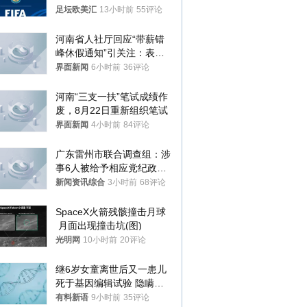
足坛欧美汇
13小时前
55评论
河南省人社厅回应“带薪错
峰休假通知”引关注：表述
不够准确，待修改后印发
界面新闻
6小时前
36评论
河南“三支一扶”笔试成绩作
废，8月22日重新组织笔试
界面新闻
4小时前
84评论
广东雷州市联合调查组：涉
事6人被给予相应党纪政务
处分和组织处理
新闻资讯综合
3小时前
68评论
SpaceX火箭残骸撞击月球
 月面出现撞击坑(图)
光明网
10小时前
20评论
继6岁女童离世后又一患儿
死于基因编辑试验 隐瞒一
年才对外披露
有料新语
9小时前
35评论