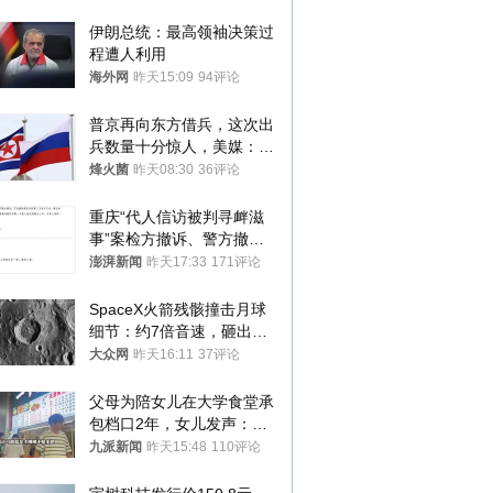
与审核
伊朗总统：最高领袖决策过
程遭人利用
海外网
昨天15:09
94评论
普京再向东方借兵，这次出
兵数量十分惊人，美媒：俄
朝要动真格？
烽火菌
昨天08:30
36评论
重庆“代人信访被判寻衅滋
事”案检方撤诉、警方撤
案，两被告人获国赔
澎湃新闻
昨天17:33
171评论
SpaceX火箭残骸撞击月球
细节：约7倍音速，砸出直
径约30米撞击坑
大众网
昨天16:11
37评论
父母为陪女儿在大学食堂承
包档口2年，女儿发声：初
衷是为了陪伴，毕业后将不
九派新闻
昨天15:48
110评论
再营业