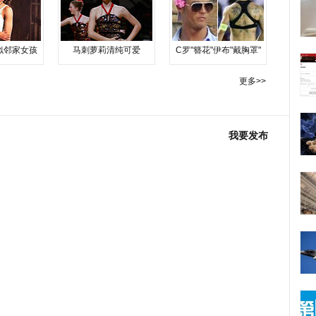
似邻家女孩
马刺萝莉清纯可爱
C罗"簪花"伊布"戴胸罩"
更多>>
我要发布