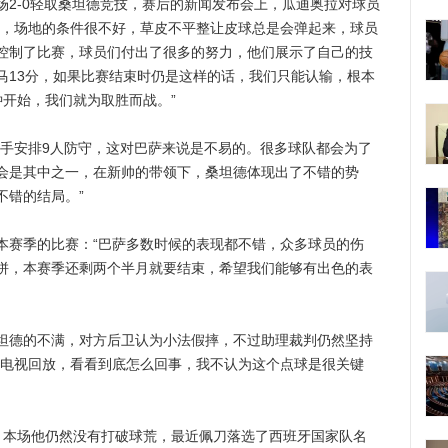
-0轻取桑坦德竞技，赛后的新闻发布会上，瓜迪奥拉对球员
好，场地的条件很不好，草皮不平整让皮球总是会弹起来，球员
控制了比赛，球员们付出了很多的努力，他们展示了自己的技
马13分，如果比赛结束时仍是这样的话，我们只能认输，根本
开始，我们就为取胜而战。”
安排9人防守，这对巴萨来说是不易的。很多球队都会为了
会是其中之一，在新帅的带领下，桑坦德体现出了不错的势
不错的结局。”
赛季的比赛：“巴萨多数时候的表现都不错，众多球员的伤
拼，本赛季还剩两个半月就要结束，希望我们能够有出色的表
德的不满，对方后卫认为小法假摔，不过助理裁判仍然坚持
看电视回放，看看到底怎么回事，我不认为这个点球是很关键
本场他仍然没有打破球荒，最近佩刀落选了西班牙国家队名