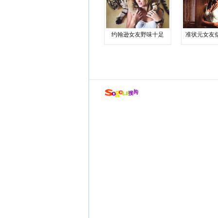
约翰逊女友野味十足
准状元女友