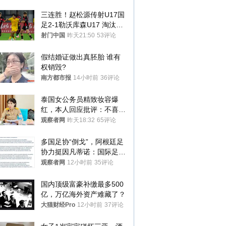
三连胜！赵松源传射U17国
足2-1勒沃库森U17 淘汰赛
将战河床
射门中国
昨天21:50
53评论
假结婚证做出真胚胎 谁有
权销毁?
南方都市报
14小时前
36评论
泰国女公务员精致妆容爆
红，本人回应批评：不喜欢
就别看
观察者网
昨天18:32
65评论
多国足协“倒戈”，阿根廷足
协力挺因凡蒂诺：国际足联
今后应继续在其领导下前行
观察者网
12小时前
35评论
国内顶级富豪补缴最多500
亿，万亿海外资产难藏了？
大猫财经Pro
12小时前
37评论