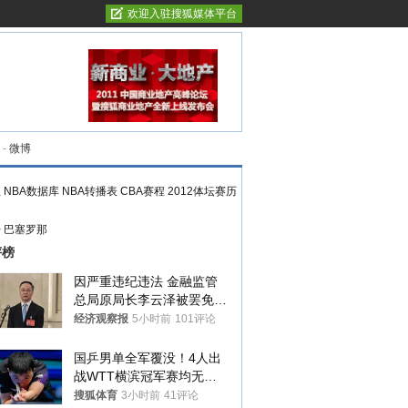
欢迎入驻搜狐媒体平台
-
微博
程
NBA数据库
NBA转播表
CBA赛程
2012体坛赛历
>
巴塞罗那
评榜
因严重违纪违法 金融监管
总局原局长李云泽被罢免全
国人大代表
经济观察报
5小时前
101评论
国乒男单全军覆没！4人出
战WTT横滨冠军赛均无缘
八强
搜狐体育
3小时前
41评论