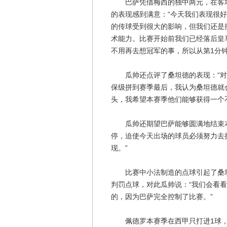
巴萨凭借梅西的独中两元，在客场2
的表现感到满意：“今天我们表现很
的传球受到很大的影响，但我们还是
术能力。比赛开始前我们已经落后皇
不用再去想冠军的事，所以从第1分钟
瓜帅还点评了桑坦德的表现：“对手
保级拼到赛季最后，我认为桑坦德就
头，我希望本赛季他们能够获得一个
瓜帅还期望巴萨能够圆满地结束本
停，迫使今天出场的球员必须努力去
现。”
比赛中小法制造的点球引起了桑坦
判罚点球，对此瓜帅说：“我们会看
的，因为巴萨完全控制了比赛。”
佩德罗本赛季在西甲只打进1球，