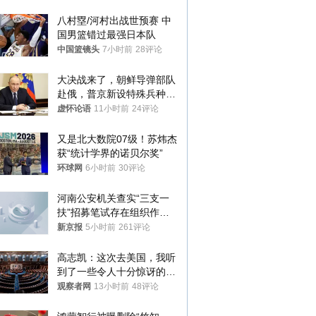
八村塁/河村出战世预赛 中
国男篮错过最强日本队
中国篮镜头
7小时前
28评论
大决战来了，朝鲜导弹部队
赴俄，普京新设特殊兵种，
76岁老将扛旗
虚怀论语
11小时前
24评论
又是北大数院07级！苏炜杰
获“统计学界的诺贝尔奖”
环球网
6小时前
30评论
河南公安机关查实“三支一
扶”招募笔试存在组织作弊
犯罪行为
新京报
5小时前
261评论
高志凯：这次去美国，我听
到了一些令人十分惊讶的消
息
观察者网
13小时前
48评论