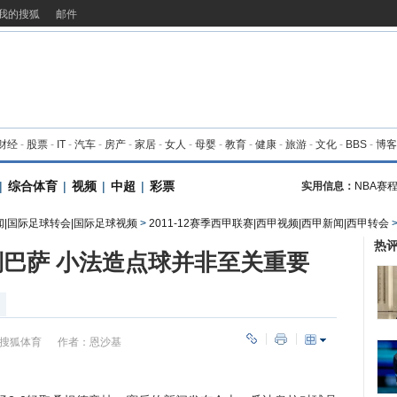
我的搜狐
邮件
财经
-
股票
-
IT
-
汽车
-
房产
-
家居
-
女人
-
母婴
-
教育
-
健康
-
旅游
-
文化
-
BBS
-
博客
|
综合体育
|
视频
|
中超
|
彩票
实用信息：
NBA赛
闻|国际足球转会|国际足球视频
>
2011-12赛季西甲联赛|西甲视频|西甲新闻|西甲转会
热
巴萨 小法造点球并非至关重要
搜狐体育
作者：恩沙基