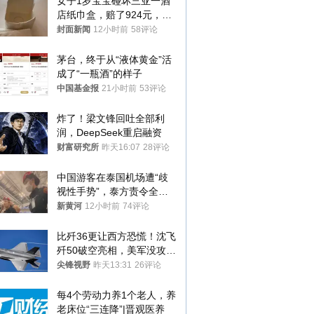
女子1岁宝宝碰坏三亚一酒
店纸巾盒，赔了924元，发
帖吐槽后酒店退还一半的
封面新闻
12小时前
58评论
钱，当地市监局回应
茅台，终于从“液体黄金”活
成了“一瓶酒”的样子
中国基金报
21小时前
53评论
炸了！梁文锋回吐全部利
润，DeepSeek重启融资
财富研究所
昨天16:07
28评论
中国游客在泰国机场遭“歧
视性手势”，泰方责令全面
调查，对责任人采取最严厉
新黄河
12小时前
74评论
处分
比歼36更让西方恐慌！沈飞
歼50破空亮相，美军没攻克
的技术被拿下
尖锋视野
昨天13:31
26评论
每4个劳动力养1个老人，养
老床位“三连降”|晋观医养