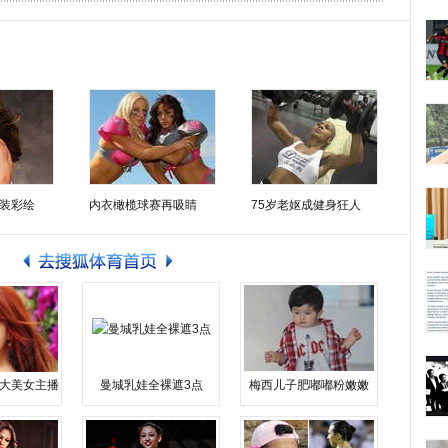
装彩绘
内衣橄榄球赛再吸睛
75岁老妪成健身狂人
大美女主播
曼城乳娃全裸遮3点
梅西儿子肥嘟嘟粉嫩嫩