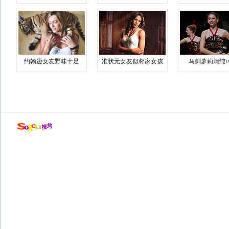
约翰逊女友野味十足
准状元女友似邻家女孩
马刺萝莉清纯