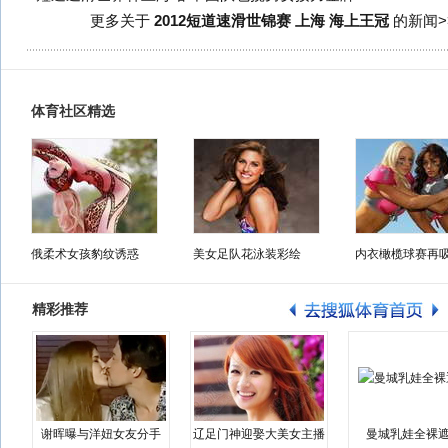
更多关于
2012短道速滑世锦赛 上海 海上王冠
的新闻>
体育社区精选
俄柔术女孩豹纹诱惑
美女足队花泳装彩绘
内衣橄榄球赛再
精彩推荐
谢晖曝与洋妞女友分手
辽足门神迎娶大美女主播
曼城乳娃全裸遮