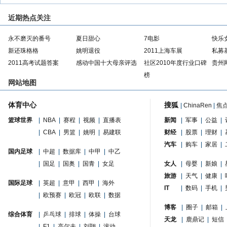
近期热点关注
永不磨灭的番号
夏日甜心
7电影
快乐
新还珠格格
姚明退役
2011上海车展
私募
2011高考试题答案
感动中国十大母亲评选
社区2010年度行业口碑
贵州
榜
网站地图
体育中心
搜狐
|
ChinaRen
|
焦
篮球世界
|
NBA
|
赛程
|
视频
|
直播表
新闻
|
军事
|
公益
|
|
CBA
|
男篮
|
姚明
|
易建联
财经
|
股票
|
理财
|
汽车
|
购车
|
家居
|
国内足球
|
中超
|
数据库
|
中甲
|
中乙
|
国足
|
国奥
|
国青
|
女足
女人
|
母婴
|
新娘
|
旅游
|
天气
|
健康
|
国际足球
|
英超
|
意甲
|
西甲
|
海外
IT
|
数码
|
手机
|
|
欧预赛
|
欧冠
|
欧联
|
数据
博客
|
圈子
|
邮箱
|
综合体育
|
乒乓球
|
排球
|
体操
|
台球
天龙
|
鹿鼎记
|
短信
|
F1
|
高尔夫
|
刘翔
|
滚动