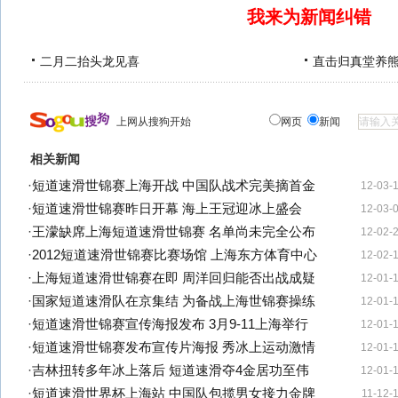
我来为新闻纠错
二月二抬头龙见喜
直击归真堂养
上网从搜狗开始
网页
新闻
相关新闻
·
短道速滑世锦赛上海开战 中国队战术完美摘首金
12-03-
·
短道速滑世锦赛昨日开幕 海上王冠迎冰上盛会
12-03-
·
王濛缺席上海短道速滑世锦赛 名单尚未完全公布
12-02-
·
2012短道速滑世锦赛比赛场馆 上海东方体育中心
12-02-
·
上海短道速滑世锦赛在即 周洋回归能否出战成疑
12-01-
·
国家短道速滑队在京集结 为备战上海世锦赛操练
12-01-
·
短道速滑世锦赛宣传海报发布 3月9-11上海举行
12-01-
·
短道速滑世锦赛发布宣传片海报 秀冰上运动激情
12-01-
·
吉林扭转多年冰上落后 短道速滑夺4金居功至伟
12-01-
·
短道速滑世界杯上海站 中国队包揽男女接力金牌
11-12-