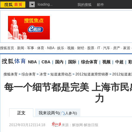
loading...
我的搜狐
邮件
搜狐首页
-
新闻
-
军事
-
体育
-
NBA
-
娱乐
-
视频
-
财经
-
股票
-
IT
-
汽车
-
房产
-
家居
NBA
|
CBA
|
国内
|
国际
|
综合体育
|
视频
|
中超
|
搜狐体育
>
综合体育
>
冰雪
>
短道速滑动态
>
2012短道速滑世锦赛
>
2012短道
每一个细节都是完美 上海市民
力
正文
我来说两句
(
人参与)
2012年03月12日14:18
来源：
解放网-解放日报