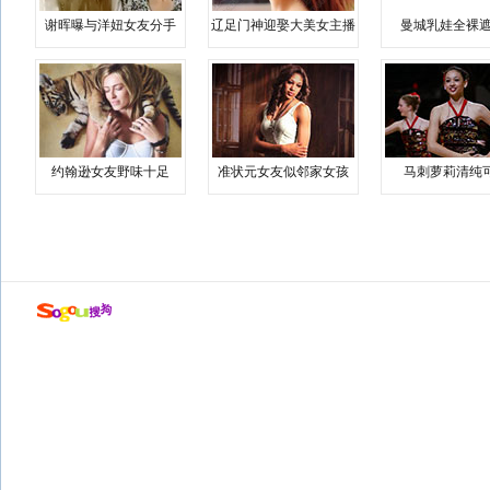
谢晖曝与洋妞女友分手
辽足门神迎娶大美女主播
曼城乳娃全裸遮
约翰逊女友野味十足
准状元女友似邻家女孩
马刺萝莉清纯