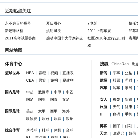
近期热点关注
永不磨灭的番号
夏日甜心
7电影
快乐
新还珠格格
姚明退役
2011上海车展
私募
2011高考试题答案
感动中国十大母亲评选
社区2010年度行业口碑
贵州
榜
网站地图
体育中心
搜狐
|
ChinaRen
|
焦
篮球世界
|
NBA
|
赛程
|
视频
|
直播表
新闻
|
军事
|
公益
|
|
CBA
|
男篮
|
姚明
|
易建联
财经
|
股票
|
理财
|
汽车
|
购车
|
家居
|
国内足球
|
中超
|
数据库
|
中甲
|
中乙
|
国足
|
国奥
|
国青
|
女足
女人
|
母婴
|
新娘
|
旅游
|
天气
|
健康
|
国际足球
|
英超
|
意甲
|
西甲
|
海外
IT
|
数码
|
手机
|
|
欧预赛
|
欧冠
|
欧联
|
数据
博客
|
圈子
|
邮箱
|
综合体育
|
乒乓球
|
排球
|
体操
|
台球
天龙
|
鹿鼎记
|
短信
|
F1
|
高尔夫
|
刘翔
|
滚动