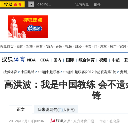
loading...
我的搜狐
邮件
搜狐首页
-
新闻
-
军事
-
体育
-
NBA
-
娱乐
-
视频
-
财经
-
股票
-
IT
-
汽车
-
房产
-
家居
NBA
|
CBA
|
国内
|
国际
|
综合体育
|
视频
|
中超
|
搜狐体育
>
中国足球
>
中超|中超联赛
>
中超|中超联赛|2012中超联赛第1轮
>
贵州
高洪波：我是中国教练 会不遗
锋
正文
我来说两句
(
人参与)
2012年03月13日08:36
来源：
东方体育日报
作者：张晓露