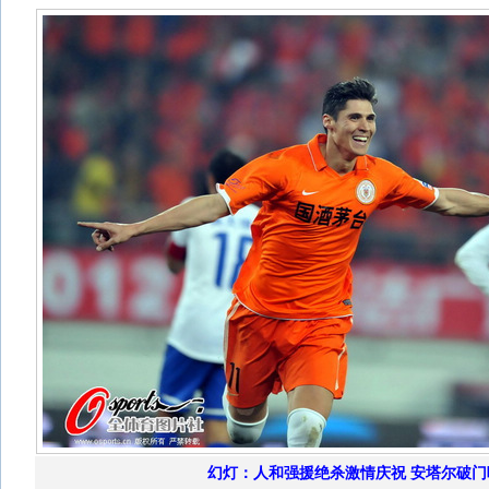
幻灯：人和强援绝杀激情庆祝 安塔尔破门