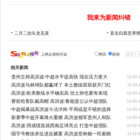
我来为新闻纠错
二月二抬头龙见喜
直击归真堂养
上网从搜狗开始
网页
新闻
相关新闻
·
贵州主帅高洪波:中超水平提高快 现在压力更大
12-03-
·
高洪波马林球队都赢球了 本土教练双双获开门红
12-03-
·
高洪波:欧美教练水平确实高 但土帅也要有表现
12-03-
·
赛前给客队戴高帽 高洪波:鲁能是公认中超强队
12-03-
·
中超揭幕战高洪波斗法洋帅 平局或是不错的选择
12-03-
·
新赛季中超开幕烽火重燃 高洪波领军贵州人和队
12-03-
·
高洪波:用成绩造就西南足球亮点 打造中超强队
12-02-
·
国字号教练牵扯进反赌案 高洪波坚称杨一民索贿
11-12-