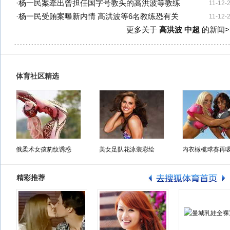
·
杨一民案牵出曾担任国字号教头的高洪波等教练
11-12-
·
杨一民受贿案曝新内情 高洪波等6名教练恐有关
11-12-
更多关于
高洪波 中超
的新闻>
体育社区精选
俄柔术女孩豹纹诱惑
美女足队花泳装彩绘
内衣橄榄球赛再
精彩推荐