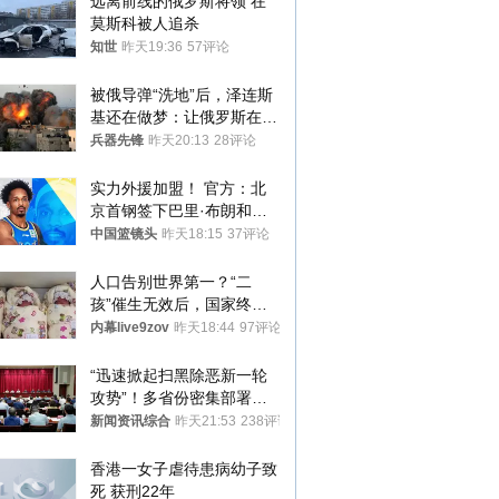
远离前线的俄罗斯将领 在
莫斯科被人追杀
知世
昨天19:36
57评论
被俄导弹“洗地”后，泽连斯
基还在做梦：让俄罗斯在冬
季前求和？
兵器先锋
昨天20:13
28评论
实力外援加盟！ 官方：北
京首钢签下巴里·布朗和桑
普森
中国篮镜头
昨天18:15
37评论
人口告别世界第一？“二
孩”催生无效后，国家终于
向住房出手了！
内幕live9zov
昨天18:44
97评论
“迅速掀起扫黑除恶新一轮
攻势”！多省份密集部署，
公布举报方式
新闻资讯综合
昨天21:53
238评论
香港一女子虐待患病幼子致
死 获刑22年