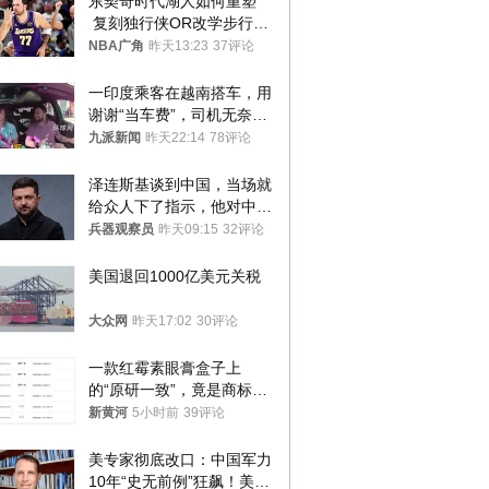
东契奇时代湖人如何重塑
 复刻独行侠OR改学步行
者？
NBA广角
昨天13:23
37评论
一印度乘客在越南搭车，用
谢谢“当车费”，司机无奈发
笑；印度网友：不代表印度
九派新闻
昨天22:14
78评论
人
泽连斯基谈到中国，当场就
给众人下了指示，他对中国
和中乌关系，显然又有了新
兵器观察员
昨天09:15
32评论
的想法
美国退回1000亿美元关税
大众网
昨天17:02
30评论
一款红霉素眼膏盒子上
的“原研一致”，竟是商标！
律师：极易误导消费者；网
新黄河
5小时前
39评论
友：药企不应打擦边球
美专家彻底改口：中国军力
10年“史无前例”狂飙！美军