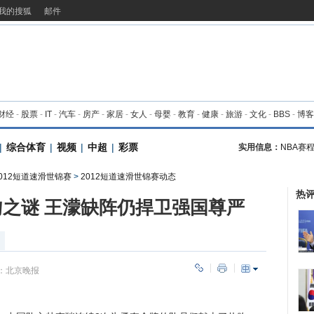
我的搜狐
邮件
财经
-
股票
-
IT
-
汽车
-
房产
-
家居
-
女人
-
母婴
-
教育
-
健康
-
旅游
-
文化
-
BBS
-
博客
|
综合体育
|
视频
|
中超
|
彩票
实用信息：
NBA赛
2012短道速滑世锦赛
>
2012短道速滑世锦赛动态
热
之谜 王濛缺阵仍捍卫强国尊严
：
北京晚报