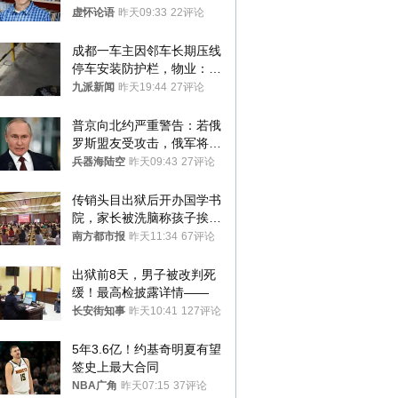
真慌了
虚怀论语
昨天09:33
22评论
成都一车主因邻车长期压线
停车安装防护栏，物业：不
建议装护栏，也会影响自身
九派新闻
昨天19:44
27评论
停车
普京向北约严重警告：若俄
罗斯盟友受攻击，俄军将动
用核武器保护
兵器海陆空
昨天09:43
27评论
传销头目出狱后开办国学书
院，家长被洗脑称孩子挨打
才有效果
南方都市报
昨天11:34
67评论
出狱前8天，男子被改判死
缓！最高检披露详情——
长安街知事
昨天10:41
127评论
5年3.6亿！约基奇明夏有望
签史上最大合同
NBA广角
昨天07:15
37评论