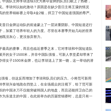
中国队主帅李琰连续3次为勇夺金牌的队员们献上了热吻，
见。李琰何以如此激动？原因是在缺少昔日主将王濛的情况
高的世界锦标赛上夺取4金2银，捍卫了中国短道强国的尊严。
昔日金牌运动队的前途蒙上了一层浓重阴影。中国短道还行
干，加紧了培养年轻人的力度。尽管在本赛季开始几站的世界
她既没灰心，更没放弃努力。
最高的赛事，而且也临近赛季之末，它对李琰和中国短道队
开的女子1500米，并非中国队强项，可新人李坚柔却带来了
得女子1500米金牌，也让李琰送上了第一吻，这一举动的潜
强项，但这反而增加了李琰和队员们的压力。小将范可新用
帅李琰兴奋地跪在挡垫上，在全场观众的注视下，给了范可新
新的中国冰刀不仅能突破韩国人的地盘，而且还能捍卫自己的
作为东道主的中国，在此前举办的历届世锦赛时，总是只有一