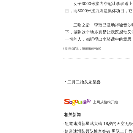
女子3000米接力夺冠让李琰送上第
目，而3000米接力则是集体项目，
三吻之后，李琰已激动得嗓音沙哑
下，做到这个地步真是让我既感动又
一切的人，都听得出李琰话中的意思，
(责任编辑：liumiaoyao)
二月二抬头龙见喜
上网从搜狗开始
相关新闻
·
短道速滑新星武大靖:18岁的天空无
·
短道速滑队领队慎言突破 男队上升势头