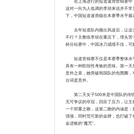
在上海进行的短道速滑世锦赛中，
这对一向为人低调的李琰来说并不常
下，中国短道速滑能在本赛季水平最
去年短道队内频出风波后，让这支
不行？主教练李琰在重压下，埋头苦
杯分站赛中，中国冰刀成绩不佳，可
短道世锦赛不仅是本赛季整体水平
具有一种阶段性考验的意味。第一天展
意外之喜，她突破韩国队的包围圈，夺
台词是意外。
第二天女子500米是中国队的传统
无可争议的夺冠，回应了压力，让主
一个郑重之吻，这第二吻的内涵是：
强项，同时范可新的金牌，也打破了
金进账的“魔咒”。