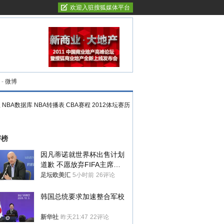
欢迎入驻搜狐媒体平台
-
微博
程
NBA数据库
NBA转播表
CBA赛程
2012体坛赛历
评榜
因凡蒂诺就世界杯出售计划
道歉 不愿放弃FIFA主席职
位
足坛欧美汇
5小时前
26评论
韩国总统要求加速整合军校
新华社
昨天21:47
22评论