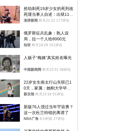
抢劫刺死19岁少女的死刑改
死缓当事人自述：出狱11年
间始终刻意躲避被害人家属
澎湃新闻
昨天21:22
177评论
俄罗斯征兵乱象：熟人设
局，拉一个人给8000元
知世
昨天19:29
151评论
人贩子“梅姨”真实姓名曝光
中国新闻网
昨天23:31
58评论
22岁女生南太行山失联已1
0天，家属：她刚大学毕业
想到山里旅行
新京报
昨天23:18
61评论
新版76人强过当年宇宙勇？
这一次杜兰特错的离谱了
NBA广角
6小时前
27评论