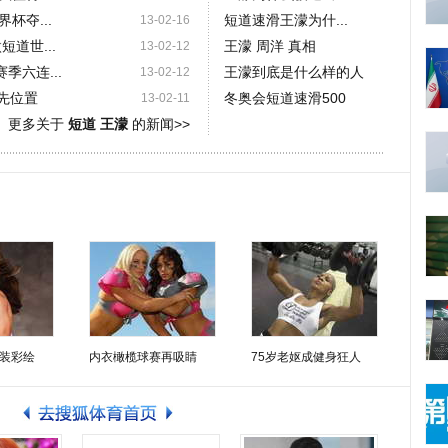
杯夺...
短道速滑王濛为什...
13-02-16
道世...
王濛 周洋 真相
13-02-12
季六连...
王濛到底是什么样的人
13-02-12
领先位置
冬奥会短道速滑500
13-02-11
更多关于
短道 王濛
的新闻>>
装彩绘
内衣橄榄球赛再吸睛
75岁老妪成健身狂人