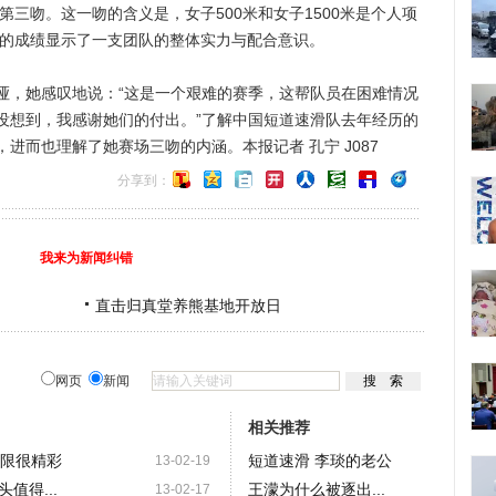
三吻。这一吻的含义是，女子500米和女子1500米是个人项
它的成绩显示了一支团队的整体实力与配合意识。
，她感叹地说：“这是一个艰难的赛季，这帮队员在困难情况
没想到，我感谢她们的付出。”了解中国短道速滑队去年经历的
进而也理解了她赛场三吻的内涵。本报记者 孔宁 J087
分享到：
我来为新闻纠错
直击归真堂养熊基地开放日
网页
新闻
相关推荐
极限很精彩
短道速滑 李琰的老公
13-02-19
值得...
王濛为什么被逐出...
13-02-17