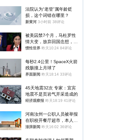
法院认为“老登”属年龄贬
损，这个词错在哪里？
新黄河
3小时前
38评论
被美囚禁7个月，马杜罗性
情大变，放弃回国念想，最
后嘱托已公开
惯性世界
昨天10:24
84评论
每秒2.4公里！SpaceX火箭
残骸撞上月球了
界面新闻
昨天18:14
33评论
45天地震32次 专家：宜宾
地震不是页岩气开采造成的
经济观察报
昨天18:19
41评论
河南汝州一公职人员被举报
在职校开餐厅超市，本人回
应称“是给别人帮忙”
澎湃新闻
昨天16:02
36评论