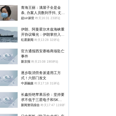
青海王丽：满屋子全是金
条, 办案人员数到手抖, 丈夫
受不了提前离场
赵sir谈世
昨天16:31
23评论
伊朗、阿曼霍尔木兹海峡重
开协议曝光：伊朗掌控入湾
航道，与阿曼平分“服务费”
红星新闻
昨天13:28
32评论
官方通报西安赛格商场坠亡
事件
新京报
昨天15:08
190评论
逐步取消劳务派遣用工方
式！六部门发文
中原融媒
昨天17:18
31评论
长鑫拒绝苹果压价：坚持要
求不低于三星电子和SK海
力士
新闻资讯综合
昨天17:47
119评论