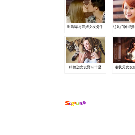
谢晖曝与洋妞女友分手
辽足门神迎娶
约翰逊女友野味十足
准状元女友