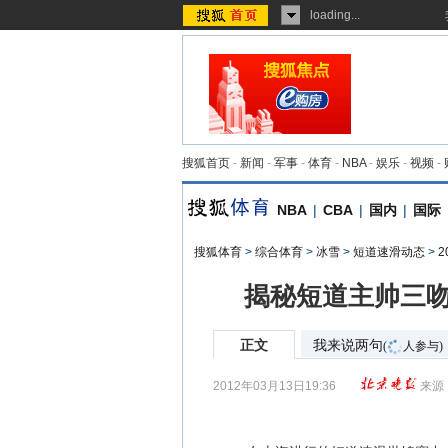
loading...
搜狐首页
-
新闻
-
军事
-
体育
-
NBA
-
娱乐
-
视频
-
NBA
|
CBA
|
国内
|
国际
搜狐体育
>
综合体育
>
冰雪
>
短道速滑动态
>
揭秘短道主帅三吻
正文
我来说两句
(
人参与)
2012年03月13日19:36
来源