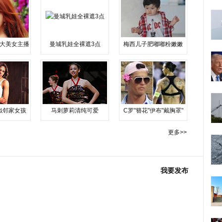
大美女主播
曼城乳娃全裸遮3点
梅西儿子肥嘟嘟粉嫩嫩
似邻家女孩
马刺萝莉清纯可爱
C罗"簪花"伊布"戴胸罩"
更多>>
我要发布