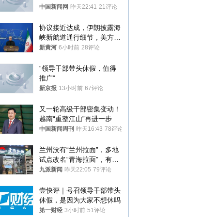
中国新闻网
昨天22:41
21评论
协议接近达成，伊朗披露海
峡新航道通行细节，美方再
提“倒计时”
新黄河
6小时前
28评论
“领导干部带头休假，值得
推广”
新京报
13小时前
67评论
又一轮高级干部密集变动！
越南“重整江山”再进一步
中国新闻周刊
昨天16:43
78评论
兰州没有“兰州拉面”，多地
试点改名“青海拉面”，有商
家改名已两年
九派新闻
昨天22:05
79评论
壹快评｜号召领导干部带头
休假，是因为大家不想休吗
第一财经
3小时前
51评论