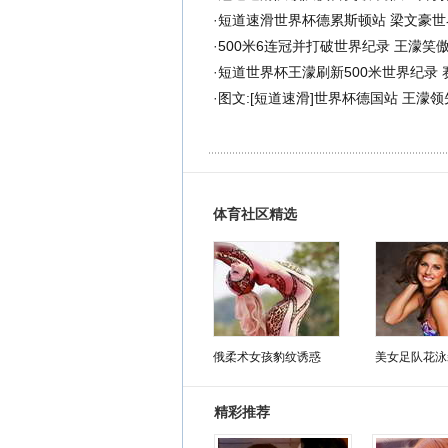
·
短道速滑世界杯德累斯顿站 梁文豪世界
·
500米6连冠并打破世界纪录 王濛笑傲短
·
短道世界杯王濛刷新500米世界纪录 赛
·
图文:[短道速滑]世界杯德国站 王濛
体育社区精选
俄柔术女孩豹纹诱惑
美女足队花泳
精彩推荐