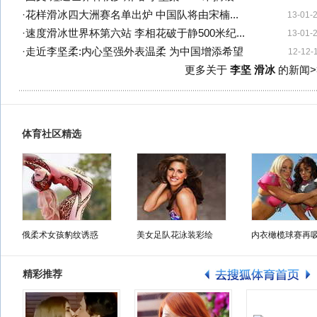
·
花样滑冰四大洲赛名单出炉 中国队将由宋楠...
13-01-
·
速度滑冰世界杯第六站 李相花破于静500米纪...
13-01-
·
走近李坚柔:内心坚强外表温柔 为中国增添希望
12-12-
更多关于
李坚 滑冰
的新闻>
体育社区精选
俄柔术女孩豹纹诱惑
美女足队花泳装彩绘
内衣橄榄球赛再
精彩推荐