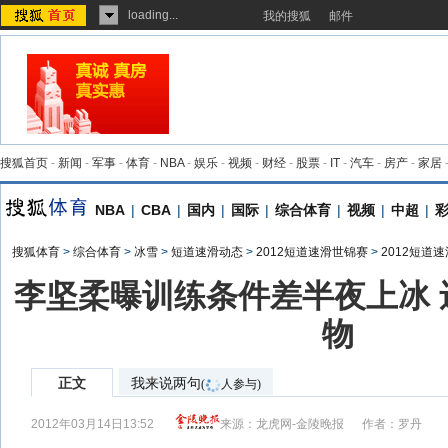
loading...
我的搜狐
邮件
搜狐首页
-
新闻
-
军事
-
体育
-
NBA
-
娱乐
-
视频
-
财经
-
股票
-
IT
-
汽车
-
房产
-
家居
NBA
|
CBA
|
国内
|
国际
|
综合体育
|
视频
|
中超
|
搜狐体育
>
综合体育
>
冰雪
>
短道速滑动态
>
2012短道速滑世锦赛
>
2012短道
李坚柔曝训练条件差半夜上冰 
物
正文
我来说两句
(
人参与)
2012年03月14日13:52
来源：
龙虎网-金陵晚报
作者：罗丹