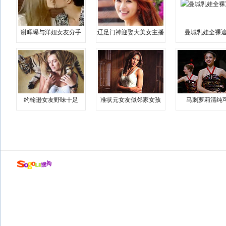
谢晖曝与洋妞女友分手
辽足门神迎娶大美女主播
曼城乳娃全裸遮
约翰逊女友野味十足
准状元女友似邻家女孩
马刺萝莉清纯