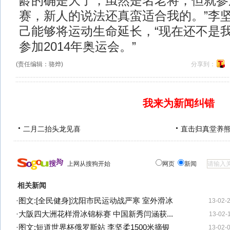
龄的确是大了，虽然是名老将，但就参
赛，新人的说法还真蛮适合我的。”李
己能够将运动生命延长，“现在还不是
参加2014年奥运会。”
(责任编辑：骆烨)
分享到：
我来为新闻纠错
二月二抬头龙见喜
直击归真堂养
上网从搜狗开始
网页
新闻
相关新闻
·
图文:[全民健身]沈阳市民运动战严寒 室外滑冰
13-02-
·
大阪四大洲花样滑冰锦标赛 中国新秀闫涵获...
13-02-
·
图文:短道世界杯俄罗斯站 李坚柔1500米摘银
13-02-