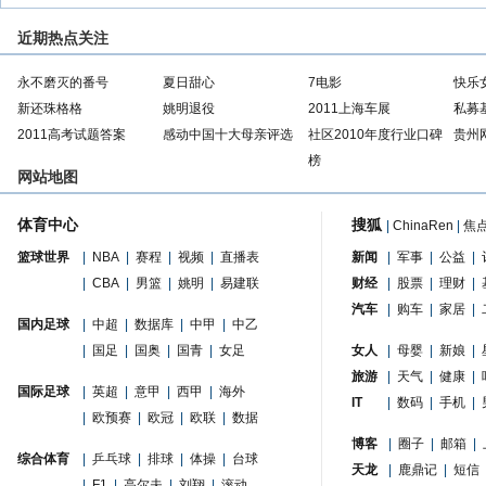
近期热点关注
永不磨灭的番号
夏日甜心
7电影
快乐
新还珠格格
姚明退役
2011上海车展
私募
2011高考试题答案
感动中国十大母亲评选
社区2010年度行业口碑
贵州
榜
网站地图
体育中心
搜狐
|
ChinaRen
|
焦
篮球世界
|
NBA
|
赛程
|
视频
|
直播表
新闻
|
军事
|
公益
|
|
CBA
|
男篮
|
姚明
|
易建联
财经
|
股票
|
理财
|
汽车
|
购车
|
家居
|
国内足球
|
中超
|
数据库
|
中甲
|
中乙
|
国足
|
国奥
|
国青
|
女足
女人
|
母婴
|
新娘
|
旅游
|
天气
|
健康
|
国际足球
|
英超
|
意甲
|
西甲
|
海外
IT
|
数码
|
手机
|
|
欧预赛
|
欧冠
|
欧联
|
数据
博客
|
圈子
|
邮箱
|
综合体育
|
乒乓球
|
排球
|
体操
|
台球
天龙
|
鹿鼎记
|
短信
|
F1
|
高尔夫
|
刘翔
|
滚动