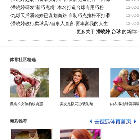
·
潘晓婷研发"新巧克粉" 本名打造台球专用巧粉
12-02-
·
九球天后潘晓婷已谋划商路 自制巧克拉杆不打滑
12-02-
·
潘晓婷改行卖球具?当事人直言:要丰富我的人生
12-02-
更多关于
潘晓婷 台球
的新闻>
体育社区精选
俄柔术女孩豹纹诱惑
美女足队花泳装彩绘
内衣橄榄球赛再
精彩推荐