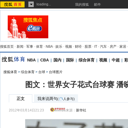
loading...
我的搜狐
邮件
搜狐首页
-
新闻
-
军事
-
体育
-
NBA
-
娱乐
-
视频
-
财经
-
股票
-
IT
-
汽车
-
房产
-
家居
NBA
|
CBA
|
国内
|
国际
|
综合体育
|
视频
|
中超
|
搜狐体育
>
综合体育
>
台球
>
台球图片
图文：世界女子花式台球赛 潘
正文
我来说两句
(
人参与)
2012年03月14日21:23
来源：
新华社