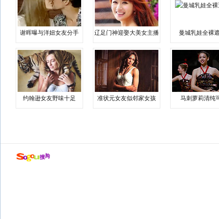
谢晖曝与洋妞女友分手
辽足门神迎娶大美女主播
曼城乳娃全裸遮
约翰逊女友野味十足
准状元女友似邻家女孩
马刺萝莉清纯