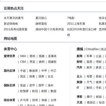
近期热点关注
永不磨灭的番号
夏日甜心
7电影
快乐
新还珠格格
姚明退役
2011上海车展
私募
2011高考试题答案
感动中国十大母亲评选
社区2010年度行业口碑
贵州
榜
网站地图
体育中心
搜狐
|
ChinaRen
|
焦
篮球世界
|
NBA
|
赛程
|
视频
|
直播表
新闻
|
军事
|
公益
|
|
CBA
|
男篮
|
姚明
|
易建联
财经
|
股票
|
理财
|
汽车
|
购车
|
家居
|
国内足球
|
中超
|
数据库
|
中甲
|
中乙
|
国足
|
国奥
|
国青
|
女足
女人
|
母婴
|
新娘
|
旅游
|
天气
|
健康
|
国际足球
|
英超
|
意甲
|
西甲
|
海外
IT
|
数码
|
手机
|
|
欧预赛
|
欧冠
|
欧联
|
数据
博客
|
圈子
|
邮箱
|
综合体育
|
乒乓球
|
排球
|
体操
|
台球
天龙
|
鹿鼎记
|
短信
|
F1
|
高尔夫
|
刘翔
|
滚动