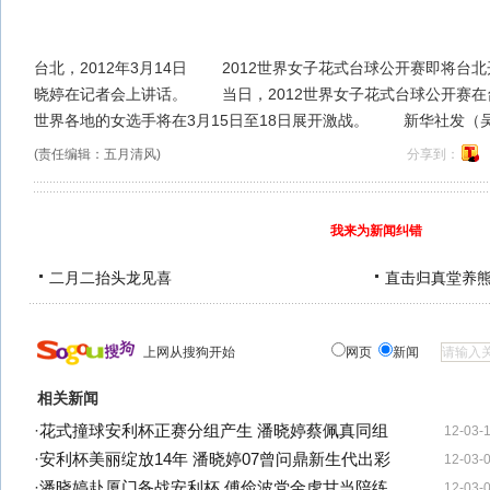
台北，2012年3月14日 2012世界女子花式台球公开赛即将台
晓婷在记者会上讲话。 当日，2012世界女子花式台球公开赛在
世界各地的女选手将在3月15日至18日展开激战。 新华社发（吴
(责任编辑：五月清风)
分享到：
我来为新闻纠错
二月二抬头龙见喜
直击归真堂养
上网从搜狗开始
网页
新闻
相关新闻
·
花式撞球安利杯正赛分组产生 潘晓婷蔡佩真同组
12-03-
·
安利杯美丽绽放14年 潘晓婷07曾问鼎新生代出彩
12-03-
·
潘晓婷赴厦门备战安利杯 傅俭波党金虎甘当陪练
12-03-