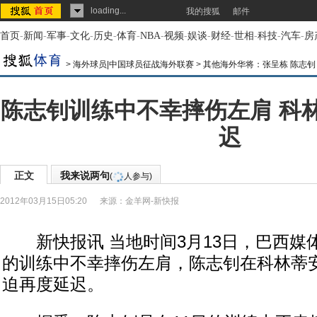
loading...
我的搜狐
邮件
首页
-
新闻
-
军事
-
文化
-
历史
-
体育
-
NBA
-
视频
-
娱谈
-
财经
-
世相
-
科技
-
汽车
-
房
>
海外球员|中国球员征战海外联赛
>
其他海外华将：张呈栋 陈志钊
陈志钊训练中不幸摔伤左肩 科
迟
正文
我来说两句
(
人参与)
2012年03月15日05:20
来源：
金羊网-新快报
新快报讯 当地时间3月13日，巴西媒
的训练中不幸摔伤左肩，陈志钊在科林蒂
迫再度延迟。