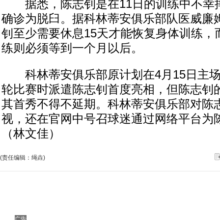
据悉，陈志钊是在11日的训练中不幸
确诊为脱臼。据科林蒂安俱乐部队医威廉姆
钊至少需要休息15天才能恢复身体训练，
练则必须等到一个月以后。
科林蒂安俱乐部原计划在4月15日主场
轮比赛时派遣陈志钊首度亮相，但陈志钊
其首秀不得不延期。科林蒂安俱乐部对陈
视，还在官网中号召球迷通过网络平台为
（林文佳）
(责任编辑：绳垚)
广告