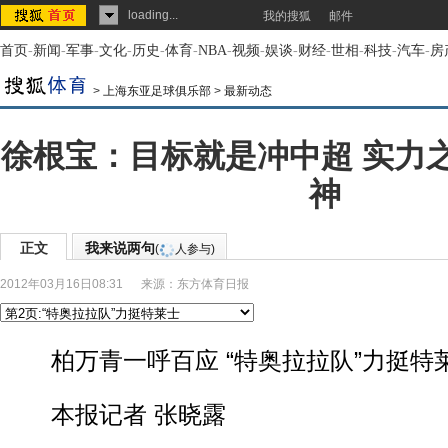
loading...
我的搜狐
邮件
首页
-
新闻
-
军事
-
文化
-
历史
-
体育
-
NBA
-
视频
-
娱谈
-
财经
-
世相
-
科技
-
汽车
-
房
>
上海东亚足球俱乐部
>
最新动态
徐根宝：目标就是冲中超 实力
神
正文
我来说两句
(
人参与)
2012年03月16日08:31
来源：
东方体育日报
柏万青一呼百应 “特奥拉拉队”力挺特
本报记者 张晓露