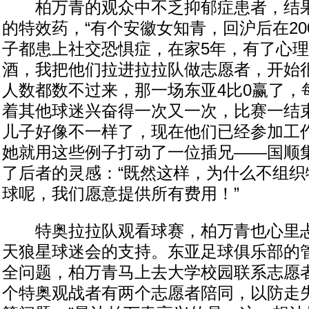
柏万青的观众中不乏抑郁症患者，结果
的特效药，“有个安徽女知青，回沪后在20
子都患上社交恐惧症，在家5年，有了心
酒，我把他们拉进拉拉队做志愿者，开始
人数都数不过来，那一场东亚4比0赢了，
着其他球迷兴奋得一次又一次，比赛一结
儿子好像不一样了，现在他们已经参加工作
她就用这些例子打动了一位插兄——国顺
了后者的灵感：“既然这样，为什么不组织
球呢，我们愿意提供所有费用！”
特奥拉拉队观看球赛，柏万青也心里忐
天狼星球迷会的支持。东亚足球俱乐部的
全问题，柏万青马上去大学校园联系志愿者
个特奥观战者有两个志愿者陪同，以防走