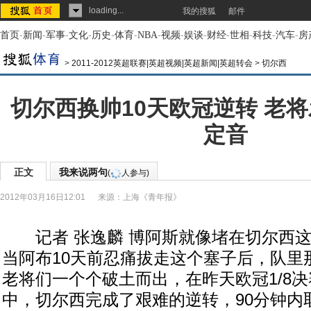
loading...
我的搜狐
邮件
首页
-
新闻
-
军事
-
文化
-
历史
-
体育
-
NBA
-
视频
-
娱谈
-
财经
-
世相
-
科技
-
汽车
-
房
>
2011-2012英超联赛|英超视频|英超新闻|英超转会
>
切尔西
切尔西换帅10天欧冠逆转 老
定音
正文
我来说两句
(
人参与)
2012年03月16日12:01
来源：
上海《青年报》
记者 张逸麟 博阿斯就像堵在切尔西这
当阿布10天前忍痛拔走这个塞子后，队里
老将们一个个破土而出，在昨天欧冠1/8
中，切尔西完成了艰难的逆转，90分钟内取