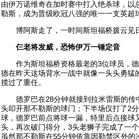
由伊万诺维奇在加时赛中打入绝杀球，以总
勒斯，成为晋级欧冠八强的唯一一支英超
博阿斯走了，一时间斯坦福桥拨云见
仨老将发威，恐怖伊万一锤定音
作为斯坦福桥资格最老的3位球员，德
德在昨天这场背水一战中就像一头头勇猛
揽过了重任。
德罗巴在28分钟就接到拉米雷斯的传
头叩开那不勒斯的球门；下半场仅打了2
球，德罗巴前点将球一漏，特里后点接球
头，再次破门得分，3头老狮子完成了一
虽然那不勒斯在55分钟依靠因勒禁区外的