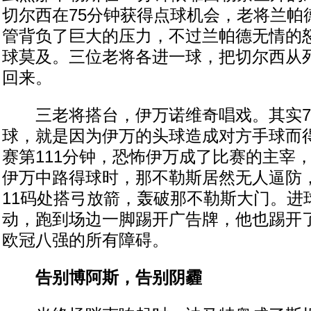
切尔西在75分钟获得点球机会，老将兰帕
管背负了巨大的压力，不过兰帕德无情的
球莫及。三位老将各进一球，把切尔西从
回来。
三老将搭台，伊万诺维奇唱戏。其实7
球，就是因为伊万的头球造成对方手球而
赛第111分钟，恐怖伊万成了比赛的主宰
伊万中路得球时，那不勒斯居然无人逼防
11码处搭弓放箭，轰破那不勒斯大门。进
动，跑到场边一脚踢开广告牌，他也踢开
欧冠八强的所有障碍。
告别博阿斯，告别阴霾