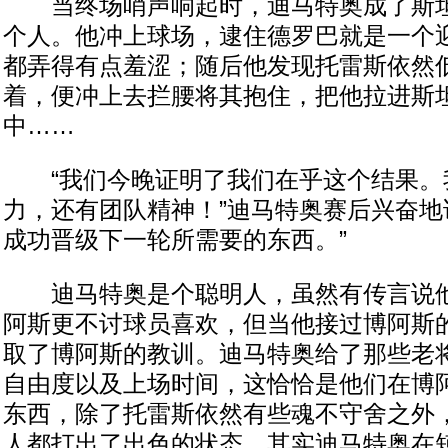
当终场哨声响起时，迪马特奥成了斯坦
个人。他冲上球场，逮住德罗巴就是一个
都弄得有点羞涩；随后他发现托雷斯依然
着，便冲上去拦腰将其抱住，把他拉进斯
中……
“我们今晚证明了我们在乎这个结果。
力，还有团队精神！”迪马特奥赛后兴奋地
成功晋级下一轮所需要的东西。”
迪马特奥是个聪明人，虽然有传言说他
阿斯更不讨球员喜欢，但当他接过博阿斯
取了博阿斯的教训。迪马特奥给了那些老
自由度以及上场时间，这恰恰是他们在博
东西，除了托雷斯依然有些魂不守舍之外
人都打出了出色的状态。其实迪马特奥在短