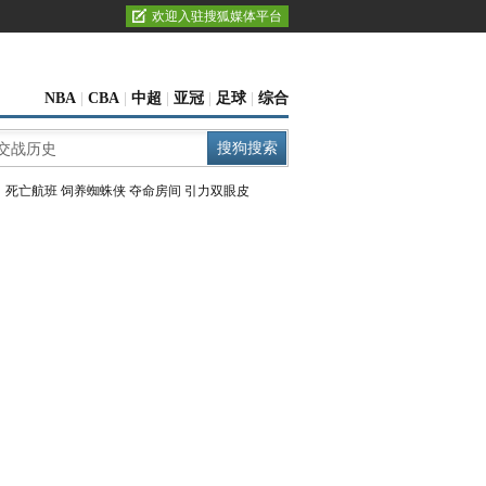
欢迎入驻搜狐媒体平台
NBA
|
CBA
|
中超
|
亚冠
|
足球
|
综合
：
死亡航班
饲养蜘蛛侠
夺命房间
引力双眼皮