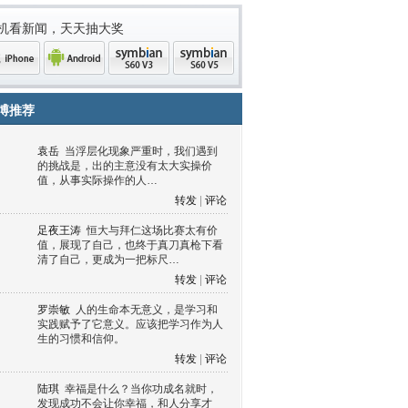
机看新闻，天天抽大奖
博推荐
袁岳
当浮层化现象严重时，我们遇到
的挑战是，出的主意没有太大实操价
值，从事实际操作的人…
转发
|
评论
足夜王涛
恒大与拜仁这场比赛太有价
值，展现了自己，也终于真刀真枪下看
清了自己，更成为一把标尺…
one
Android
symbian
symbian
转发
|
评论
罗崇敏
人的生命本无意义，是学习和
实践赋予了它意义。应该把学习作为人
生的习惯和信仰。
转发
|
评论
陆琪
幸福是什么？当你功成名就时，
发现成功不会让你幸福，和人分享才