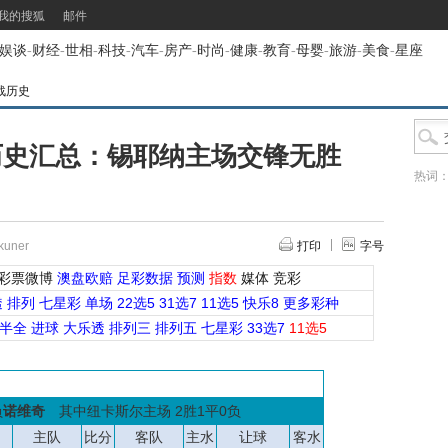
我的搜狐
邮件
娱谈
-
财经
-
世相
-
科技
-
汽车
-
房产
-
时尚
-
健康
-
教育
-
母婴
-
旅游
-
美食
-
星座
战历史
战历史汇总：锡耶纳主场交锋无胜
热词
uner
打印
字号
彩票微博
澳盘欧赔
足彩数据
预测
指数
媒体
竞彩
透
排列
七星彩
单场
22选5
31选7
11选5
快乐8
更多彩种
半全
进球
大乐透
排列三
排列五
七星彩
33选7
11选5
负
诺维奇
其中纽卡斯尔主场 2胜1平0负
主队
比分
客队
主水
让球
客水