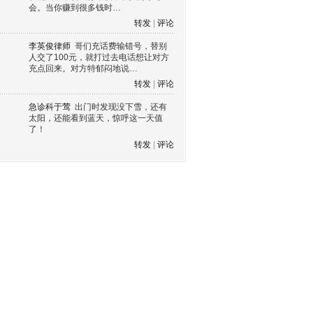
会。当你赚到很多钱时…
转发
|
评论
李英俊律师
哥们充话费输错号，替别
人交了100元，就打过去电话想让对方
充点回来。对方特郁闷地说…
转发
|
评论
急诊科于莺
出门时发现没下雪，还有
太阳，还能看到蓝天，惊呼这一天值
了！
转发
|
评论
s60 V3
s60 V5