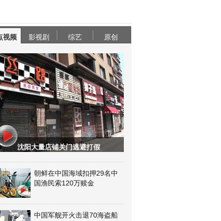
点视频
影视剧
综艺
原创
沈阳大量店铺关门逃避打假
朝鲜在中国海域扣押29名中
国渔民索120万赎金
中国军舰开火击退70海盗船