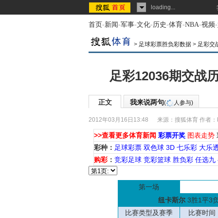
loading...
首页
-
新闻
-
军事
-
文化
-
历史
-
体育
-
NBA
-
视频
-
>
足球彩票胜负彩数据
>
足彩交
足彩12036期交
正文
我来说两句
(
人参与)
2012年03月16日13:48
来源：
搜狐体育
作者：k
>>查看更多体育新闻
彩票开奖
图表走势
彩种：
足球彩票
双色球
3D
七乐彩
大乐
购彩
：
竞彩足球
竞彩篮球
胜负彩
任选九
第一场
纽卡斯尔
3胜1平3
比赛类型及赛季
比赛时间