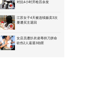
对抗4小时开枪百余发
江苏女子4天被连续贩卖3次
屡遭买主退回
女店员遭扒衣凌辱持刀拼命
砍伤2人逼退3劫匪