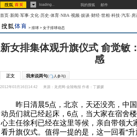
loading...
我的搜狐
邮件
首页
-
新闻
-
军事
-
文化
-
历史
-
体育
-
NBA
-
视频
-
娱谈
-
财经
-
世相
-
科技
-
汽车
-
房
>
排球
>
女子排球动态
新女排集体观升旗仪式 俞觉敏
感
正文
我来说两句
(
人参与)
2012年03月16日14:42
来源：
龙虎网-金陵晚报
作者：丁媛媛
昨日清晨5点，北京，天还没亮，中国
动员们就已经起床，6点，当大家在宿舍
心主任徐利已经在这里等候，亲自带领大
看升旗仪式。值得一提的是，这一回看“升