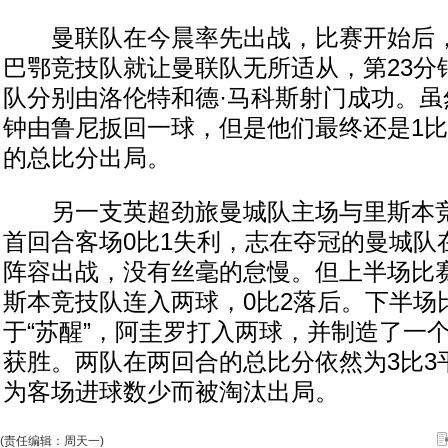
曼联队在今晨率先出战，比赛开始后，
巴鄂竞技队就让曼联队无所适从，第23分
队分别由洛伦特和德·马科斯射门成功。虽
钟由鲁尼扳回一球，但是他们最终还是1比
的总比分出局。
另一支英超劲旅曼城队主场与里斯本竞
首回合客场0比1失利，志在夺冠的曼城队
阵容出战，没有丝毫的怠慢。但上半场比
斯本竞技队连入两球，0比2落后。下半场
于“苏醒”，阿圭罗打入两球，并制造了一个
获胜。两队在两回合的总比分依然为3比3
为客场进球数少而被淘汰出局。
(责任编辑：周天一)