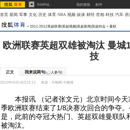
loading...
我的搜狐
邮件
首页
-
新闻
-
军事
-
文化
-
历史
-
体育
-
NBA
-
视频
-
娱谈
-
财经
-
世相
-
科技
-
汽车
-
房
>
2011-2012英超联赛|英超视频|英超新闻|英超转会
>
曼联
欧洲联赛英超双雄被淘汰 曼城1
技
正文
我来说两句
(
人参与)
2012年03月16日15:15
来源：
今晚网-今晚报
本报讯 （记者张文元）北京时间今天凌晨，
季欧洲联赛结束了1/8决赛次回合的争夺
是，此前的夺冠大热门、英超双雄曼联队
被淘汰。