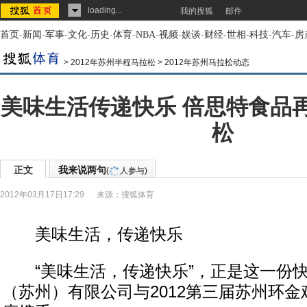
loading...
我的搜狐
邮件
首页
-
新闻
-
军事
-
文化
-
历史
-
体育
-
NBA
-
视频
-
娱谈
-
财经
-
世相
-
科技
-
汽车
-
房
>
2012年苏州半程马拉松
>
2012年苏州马拉松动态
美味生活传递快乐 倍思特食品
松
正文
我来说两句
(
人参与)
2012年03月17日17:29
来源：
搜狐体育
美味生活，传递快乐
“美味生活，传递快乐”，正是这一份快
（苏州）有限公司与2012第三届苏州环