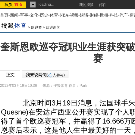
loading...
我的搜狐
邮件
首页
-
新闻
-
军事
-
文化
-
历史
-
体育
-
NBA
-
视频
-
娱谈
-
财经
-
世相
-
科技
-
汽车
-
房
>
欧巡赛
>
欧巡新闻
奎斯恩欧巡夺冠职业生涯获突破
赛
正文
我来说两句
(
人参与)
2012年03月19日10:36
来源：
搜狐体育
作者：Park
北京时间3月19日消息，法国球手朱利恩-
Quesne)在安达卢西亚公开赛实现了个
得了首个欧巡赛冠军，并赢得了16.666
恩赛后表示，这是他人生中最美好的一天，