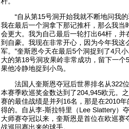
杆。
“自从第15号洞开始我就不断地问我的
我在最后一个洞拿下那记推杆，那么我当
会更大。我为自己最后一轮打出64杆，并
到自豪。我现在非常开心，因为今年我这
军。”奎斯恩今天在最后5个洞捉到了4只
大的第18号洞攻果岭非常成功，留下一个
果他冷静地捉到小鸟。
法国人奎斯恩夺冠后世界排名从322位升
本赛季欧巡奖金数达到了204,945欧元
赛的最佳战绩是并列16名，那是在2010
得的。自从李-斯拉特里（Lee Slattery
大师赛夺冠以来，奎斯恩是首位在欧巡赛夺
战巡回赛出来的球手。