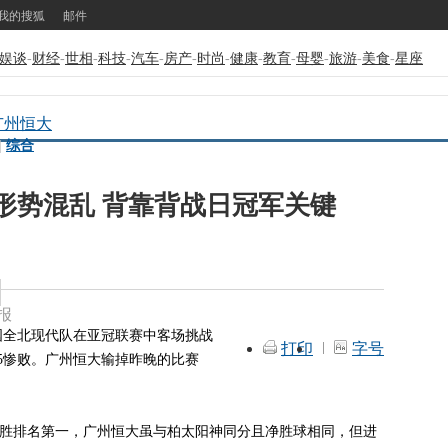
我的搜狐
邮件
娱谈
-
财经
-
世相
-
科技
-
汽车
-
房产
-
时尚
-
健康
-
教育
-
母婴
-
旅游
-
美食
-
星座
广州恒大
|
综合
形势混乱 背靠背战日冠军关键
报
全北现代队在亚冠联赛中客场挑战
打印
字号
5惨败。广州恒大输掉昨晚的比赛
排名第一，广州恒大虽与柏太阳神同分且净胜球相同，但进