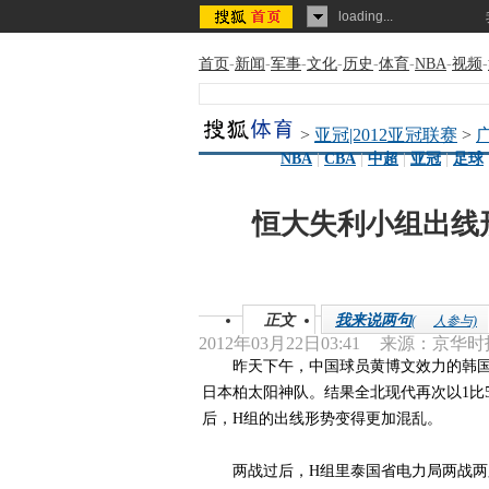
loading...
首页
-
新闻
-
军事
-
文化
-
历史
-
体育
-
NBA
-
视频
-
>
亚冠|2012亚冠联赛
>
NBA
|
CBA
|
中超
|
亚冠
|
足球
恒大失利小组出线
正文
我来说两句
(
人参与)
2012年03月22日03:41
来源：
京华时
昨天下午，中国球员黄博文效力的韩国
日本柏太阳神队。结果全北现代再次以1比
后，H组的出线形势变得更加混乱。
两战过后，H组里泰国省电力局两战两胜