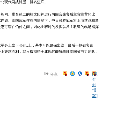
全北现代两战皆墨，排名垫底。
相同、排名第二的柏太阳神进行两回合先客后主背靠背的比
北连败、泰国冠军连胜的情况下，中日联赛冠军将上演狭路相逢
状态可谓在伯仲之间，因此比赛时的发挥以及主教练的临场指挥
身上拿下4分以上，基本可以确保出线，最后一轮做客泰
身上难求胜利，就只得期待全北现代能够战胜泰国省电力局队，
[保
分享：
存
到
博
客]