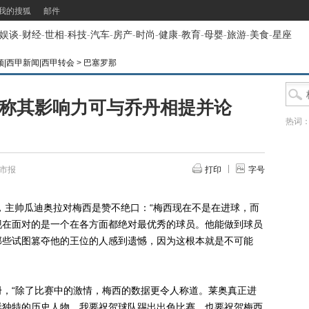
我的搜狐
邮件
娱谈
-
财经
-
世相
-
科技
-
汽车
-
房产
-
时尚
-
健康
-
教育
-
母婴
-
旅游
-
美食
-
星座
视频|西甲新闻|西甲转会
>
巴塞罗那
 称其影响力可与乔丹相提并论
热词
都市报
打印
字号
主帅瓜迪奥拉对梅西是赞不绝口：“梅西现在不是在进球，而
现在面对的是一个在各方面都绝对最优秀的球员。他能做到球员
那些试图篡夺他的王位的人感到遗憾，因为这根本就是不可能
“除了比赛中的激情，梅西的数据更令人称道。莱奥真正进
样独特的历史人物。我要祝贺球队踢出出色比赛，也要祝贺梅西