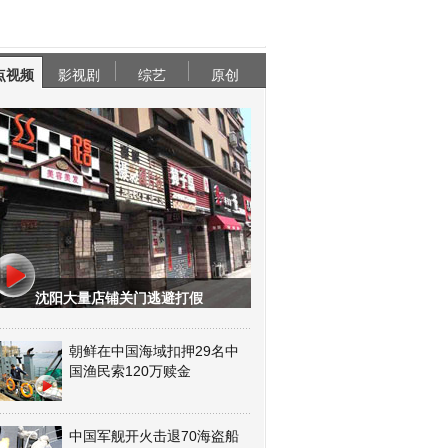
点视频
影视剧
综艺
原创
沈阳大量店铺关门逃避打假
朝鲜在中国海域扣押29名中
国渔民索120万赎金
中国军舰开火击退70海盗船