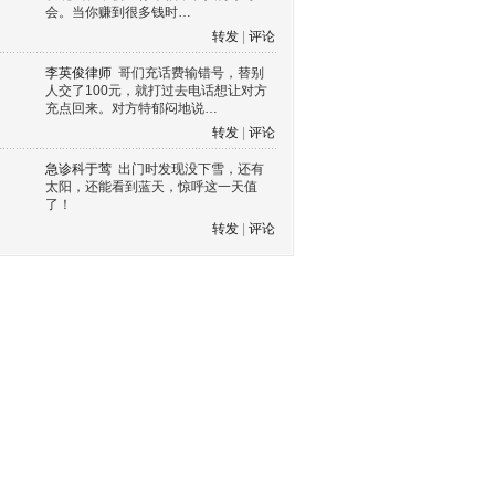
会。当你赚到很多钱时…
转发
|
评论
李英俊律师
哥们充话费输错号，替别
人交了100元，就打过去电话想让对方
充点回来。对方特郁闷地说…
转发
|
评论
急诊科于莺
出门时发现没下雪，还有
太阳，还能看到蓝天，惊呼这一天值
了！
转发
|
评论
s60 V3
s60 V5