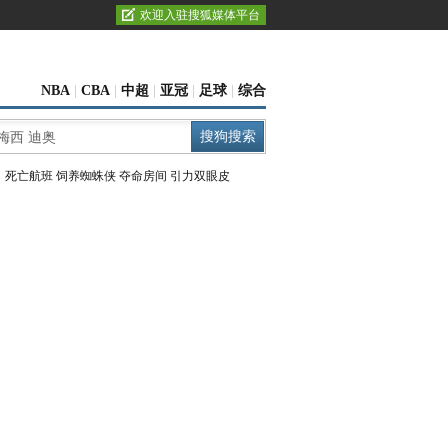
欢迎入驻搜狐媒体平台
NBA
|
CBA
|
中超
|
亚冠
|
足球
|
综合
：
死亡航班
饲养蜘蛛侠
夺命房间
引力双眼皮