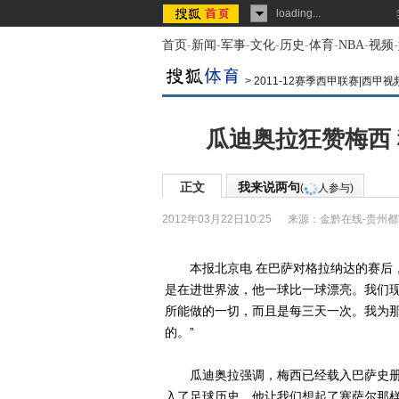
loading...
首页
-
新闻
-
军事
-
文化
-
历史
-
体育
-
NBA
-
视频
-
>
2011-12赛季西甲联赛|西甲
瓜迪奥拉狂赞梅西
正文
我来说两句
(
人参与)
2012年03月22日10:25
来源：
金黔在线-贵州
本报北京电 在巴萨对格拉纳达的赛后，
是在进世界波，他一球比一球漂亮。我们
所能做的一切，而且是每三天一次。我为
的。”
瓜迪奥拉强调，梅西已经载入巴萨史册，
入了足球历史，他让我们想起了塞萨尔那