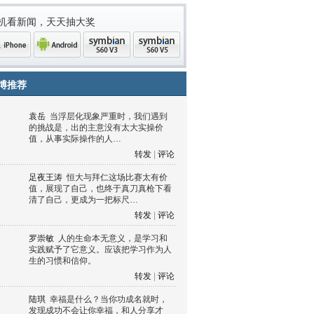
机看新闻，天天抽大奖
博推荐
袁岳
当浮层化现象严重时，我们遇到
的挑战是，出的主意没有太大实操价
值，从事实际操作的人…
转发
|
评论
足夜王涛
恒大与拜仁这场比赛太有价
值，展现了自己，也终于真刀真枪下看
清了自己，更成为一把标尺…
one
Android
symbian
symbian
转发
|
评论
罗崇敏
人的生命本无意义，是学习和
实践赋予了它意义。应该把学习作为人
生的习惯和信仰。
转发
|
评论
陆琪
幸福是什么？当你功成名就时，
发现成功不会让你幸福，和人分享才