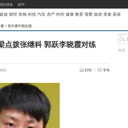
我的搜狐
邮件
娱谈
-
财经
-
世相
-
科技
-
汽车
-
房产
-
时尚
-
健康
-
教育
-
母婴
-
旅游
-
美食
-
星座
体赛
>
世乒赛中国女团
梁点拨张继科 郭跃李晓霞对练
热词
翱翔
打印
字号