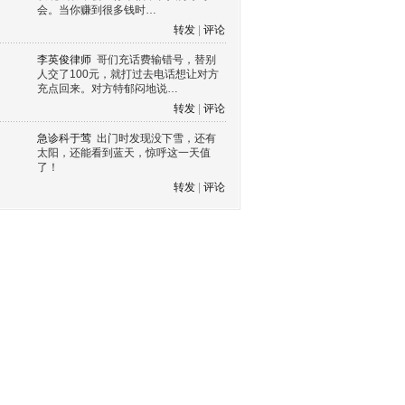
会。当你赚到很多钱时…
转发
|
评论
李英俊律师
哥们充话费输错号，替别
人交了100元，就打过去电话想让对方
充点回来。对方特郁闷地说…
转发
|
评论
急诊科于莺
出门时发现没下雪，还有
太阳，还能看到蓝天，惊呼这一天值
了！
转发
|
评论
s60 V3
s60 V5