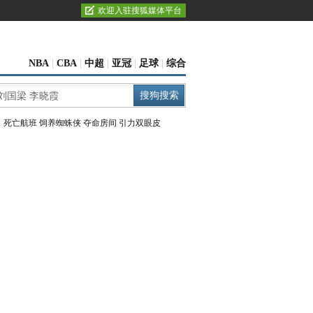
欢迎入驻搜狐媒体平台
NBA
|
CBA
|
中超
|
亚冠
|
足球
|
综合
：
死亡航班
饲养蜘蛛侠
夺命房间
引力双眼皮