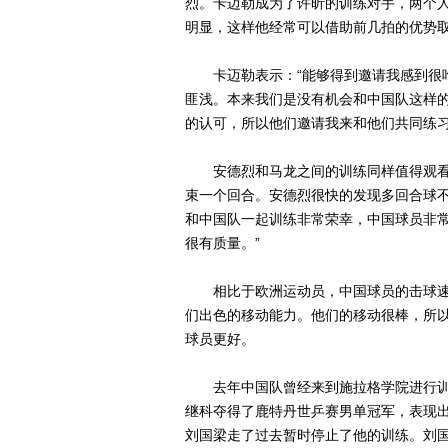
烈。卡迈勒成为了许昕的训练对手，两个
明显，这样他经常可以借助前几拍的优势
卡迈勒表示：“能够得到邀请我感到很吃
匪浅。本来我们是没有机会和中国队这样
的认可，所以他们邀请我来和他们共同练习
安德烈和马龙之间的训练同样值得观看
束一个回合。安德烈很快的发现多回合球不
和中国队一起训练非常荣幸，中国球员非
很有质量。”
相比于欧洲运动员，中国球员的击球速
们出色的移动能力。他们的移动很棒，所
球员更好。
去年中国队曾经来到施拉格学院进行训
继科夺得了鹿特丹世乒赛男单冠军，表现
刘国梁走了过去暂时停止了他的训练。刘