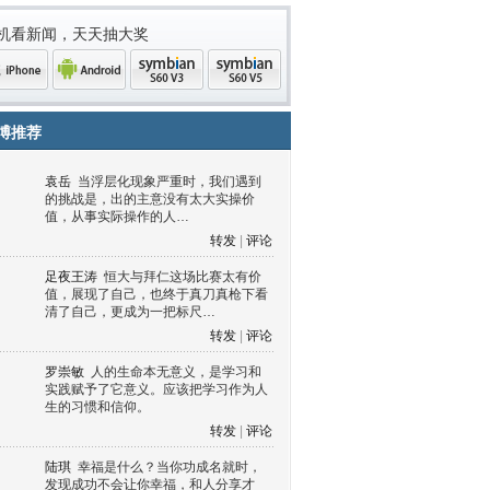
机看新闻，天天抽大奖
博推荐
袁岳
当浮层化现象严重时，我们遇到
的挑战是，出的主意没有太大实操价
值，从事实际操作的人…
转发
|
评论
足夜王涛
恒大与拜仁这场比赛太有价
值，展现了自己，也终于真刀真枪下看
清了自己，更成为一把标尺…
one
Android
symbian
symbian
转发
|
评论
罗崇敏
人的生命本无意义，是学习和
实践赋予了它意义。应该把学习作为人
生的习惯和信仰。
转发
|
评论
陆琪
幸福是什么？当你功成名就时，
发现成功不会让你幸福，和人分享才