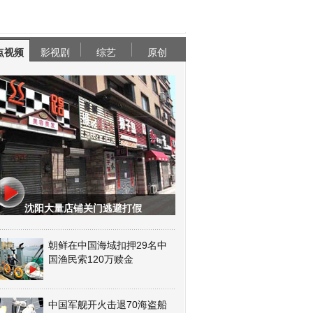
点视频
影视剧
综艺
原创
沈阳大量店铺关门逃避打假
朝鲜在中国海域扣押29名中
国渔民索120万赎金
中国军舰开火击退70海盗船