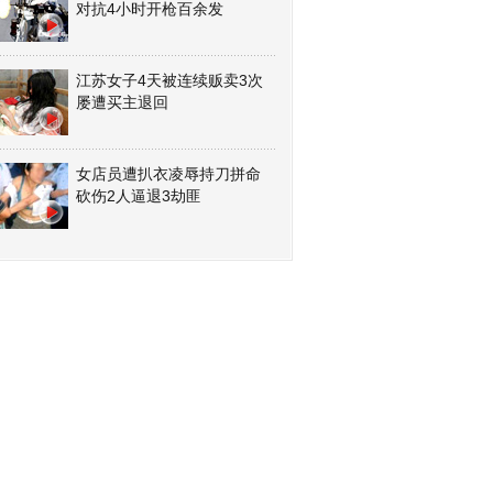
对抗4小时开枪百余发
江苏女子4天被连续贩卖3次
屡遭买主退回
女店员遭扒衣凌辱持刀拼命
砍伤2人逼退3劫匪