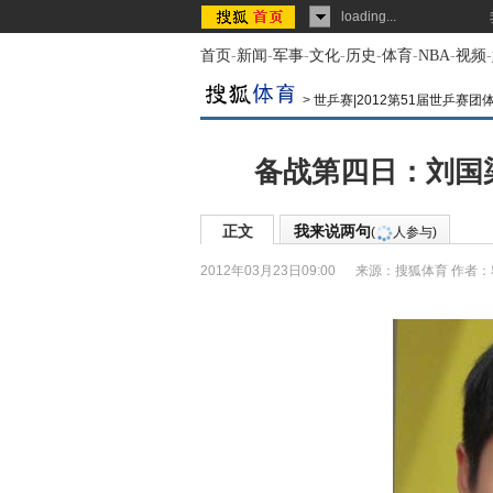
loading...
首页
-
新闻
-
军事
-
文化
-
历史
-
体育
-
NBA
-
视频
-
>
世乒赛|2012第51届世乒赛团
备战第四日：刘国
正文
我来说两句
(
人参与)
2012年03月23日09:00
来源：
搜狐体育
作者：