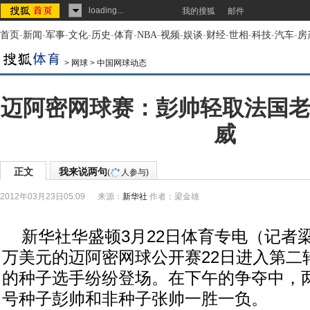
loading...
我的搜狐
邮件
首页
-
新闻
-
军事
-
文化
-
历史
-
体育
-
NBA
-
视频
-
娱谈
-
财经
-
世相
-
科技
-
汽车
-
房
>
网球
>
中国网球动态
迈阿密网球赛：彭帅轻取法国老
威
正文
我来说两句
(
人参与)
2012年03月23日05:09
来源：
新华社
作者：梁金雄
新华社华盛顿3月22日体育专电（记者梁
万美元的迈阿密网球公开赛22日进入第二
的种子选手纷纷登场。在下午的争夺中，两位
号种子彭帅和非种子张帅一胜一负。