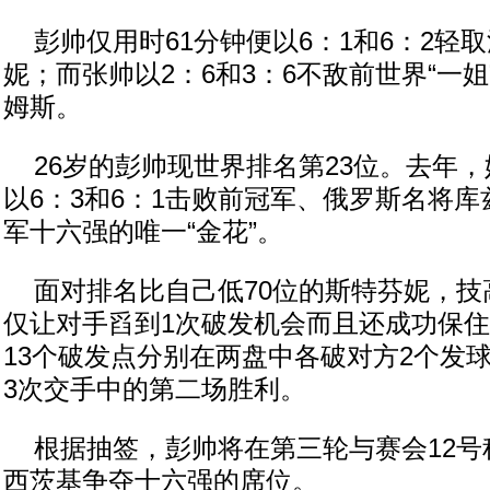
彭帅仅用时61分钟便以6：1和6：2轻
妮；而张帅以2：6和3：6不敌前世界“一
姆斯。
26岁的彭帅现世界排名第23位。去年，
以6：3和6：1击败前冠军、俄罗斯名将
军十六强的唯一“金花”。
面对排名比自己低70位的斯特芬妮，技
仅让对手舀到1次破发机会而且还成功保
13个破发点分别在两盘中各破对方2个发
3次交手中的第二场胜利。
根据抽签，彭帅将在第三轮与赛会12号
西茨基争夺十六强的席位。