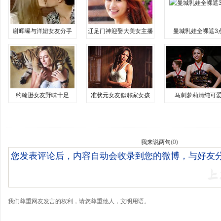
谢晖曝与洋妞女友分手
辽足门神迎娶大美女主播
曼城乳娃全裸遮3
约翰逊女友野味十足
准状元女友似邻家女孩
马刺萝莉清纯可
我来说两句
(
0
)
我们尊重网友发言的权利，请您尊重他人，文明用语。