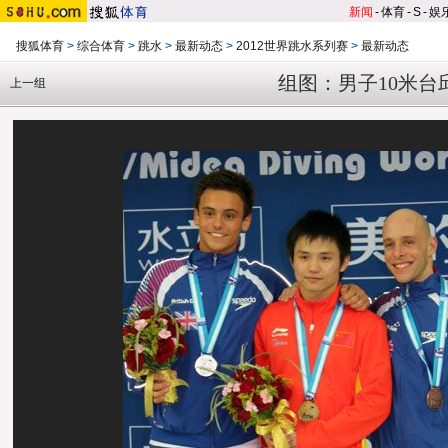
新闻
-
体育
-
S
-
娱
搜狐体育
>
综合体育
>
跳水
>
最新动态
>
2012世界跳水系列赛
>
最新动态
组图：男子10米台
上一组