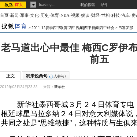
loading...
我的搜狐
邮件
首页
-
新闻
-
军事
-
文化
-
历史
-
体育
-
NBA
-
视频
-
娱谈
-
财经
-
世相
-
科技
-
汽车
-
房
>
2011-12赛季西甲联赛|西甲视频|西甲新闻|西甲转会
>
巴塞罗那
老马道出心中最佳 梅西C罗伊布
前五
正文
我来说两句
(
人参与)
2012年03月24日23:38
来源：
新华社
新华社墨西哥城３月２４日体育专电（
根廷球星马拉多纳２４日对意大利媒体说
共同之处是“思维敏捷”，这种特质与生俱