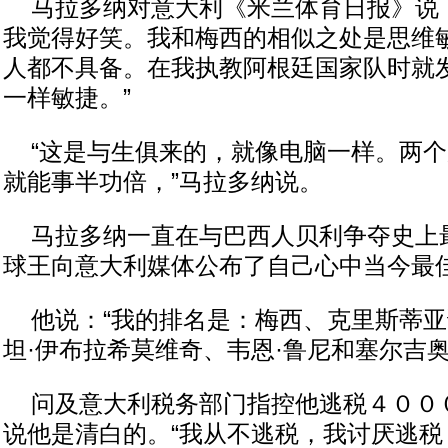
马拉多纳对意大利《米兰体育日报》说：
我觉得好笑。我和梅西的相似之处是思维
人都不具备。在我执教阿根廷国家队时就
一样敏捷。”
“这是与生俱来的，就像电脑一样。两个
就能事半功倍，”马拉多纳说。
马拉多纳一直在与巴西人贝利争夺史上
球王向意大利媒体公布了自己心中当今最
他说：“我的排名是：梅西、克里斯蒂亚
坦·伊布拉希莫维奇、韦恩·鲁尼和塞尔吉奥
问及意大利税务部门指控他逃税４００
说他是清白的。“我从不逃税，我讨厌逃税