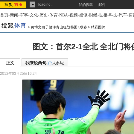
loading...
我的搜狐
邮件
首页
-
新闻
-
军事
-
文化
-
历史
-
体育
-
NBA
-
视频
-
娱谈
-
财经
-
世相
-
科技
-
汽车
-
房
>
黄博文白子健许青山征战韩国K联赛
>
精彩图片
图文：首尔2-1全北 全北门
正文
我来说两句
(
人参与)
2012年03月25日16:24