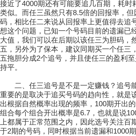
接近了4000期还有可能要追几百期，耗
类似。而任三虽然只有8.5倍的回报率，但
码，相比任二来说从回报率上更值得去追
想这个问题，已知一个号码目前的遗漏已
大值，我们可以在后期以该任三为胆码，
五，另外为了保本，建议同期买一个任三
五拖胆分成2个追号，并且使任三的盈利
持平。
二、任三追号是不是一定赚钱？追号能
重要的是取决于追买号码的趋向性，就是
出根据自然概率出现的频率，100期开出的
组合每个组合开出概率是6.7，也就是说10
上都属于正常范围之内，因此选号关注百
于2期的号码，同时根据当前遗漏和1000