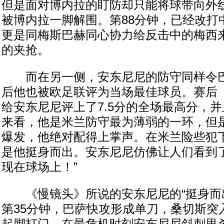
但是面对博内拉的盯防却只能将球带向外
被博内拉一脚解围。第88分钟，已经改打
更是同梅斯巴赫同心协力给反击中的梅西来
的夹抢。
而在另一侧，安东尼尼的防守同样令巴
后他也被欧足联评为当场最佳球员。赛后
给安东尼尼评上了7.5分的全场最高分，并
来看，他是米兰防守最为薄弱的一环，但
爆发，他绝对配得上掌声。在米兰险些犯
是他挺身而出。安东尼尼仿佛让人们看到
现在球场上！”
《慢镜头》所说的安东尼尼的“挺身而出
第35分钟，巴萨快攻形成单刀，桑切斯突