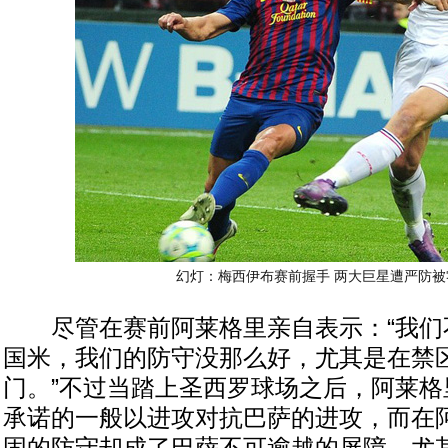
幻灯：梅西伊布赛前握手 两大巨星遭严防被
尽管在赛前阿莱格里亲自表示：“我们不
国米，我们的防守没那么好，尤其是在禁
门。”不过当踏上圣西罗球场之后，阿莱格
承诺的一般以进攻对抗巴萨的进攻，而在