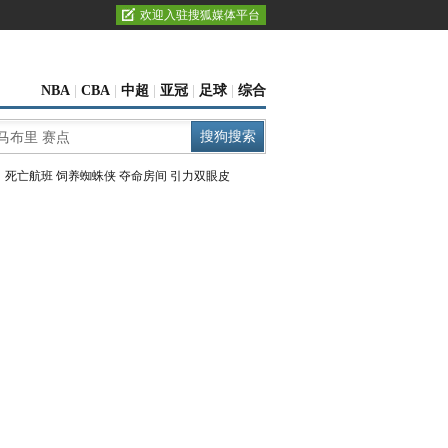
欢迎入驻搜狐媒体平台
NBA
|
CBA
|
中超
|
亚冠
|
足球
|
综合
：
死亡航班
饲养蜘蛛侠
夺命房间
引力双眼皮