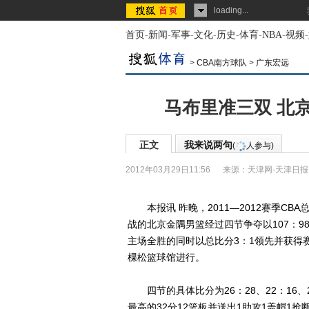
loading...
首页
-
新闻
-
军事
-
文化
-
历史
-
体育
-
NBA
-
视频
-
>
CBA南方球队
>
广东宏远
马布里准三双 北
正文
我来说两句
(
人参与)
2012年03月29日11:56
来源：
天津网-天津日报
本报讯 昨晚，2011—2012赛季CB
战的北京金隅男篮经过四节争夺以107：
主场全胜的同时以总比分3：1领先并获得
棵松篮球馆进行。
四节的具体比分为26：28、22：16、
最高的32分12篮板并送出1助攻1盖帽1抢