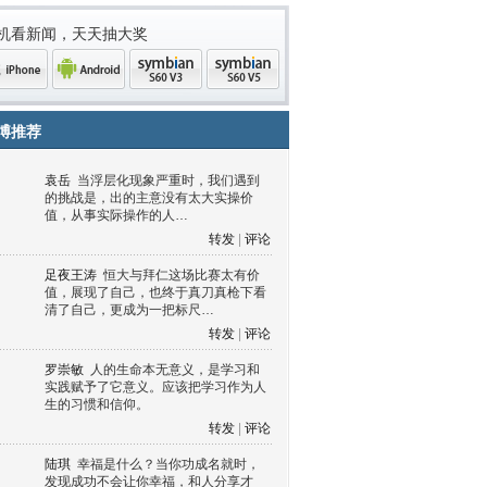
机看新闻，天天抽大奖
博推荐
袁岳
当浮层化现象严重时，我们遇到
的挑战是，出的主意没有太大实操价
值，从事实际操作的人…
转发
|
评论
足夜王涛
恒大与拜仁这场比赛太有价
值，展现了自己，也终于真刀真枪下看
清了自己，更成为一把标尺…
one
Android
symbian
symbian
转发
|
评论
罗崇敏
人的生命本无意义，是学习和
实践赋予了它意义。应该把学习作为人
生的习惯和信仰。
转发
|
评论
陆琪
幸福是什么？当你功成名就时，
发现成功不会让你幸福，和人分享才