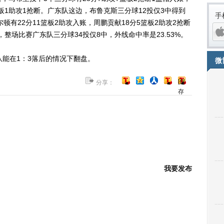
篮板1助攻1抢断。广东队这边，布鲁克斯三分球12投仅3中得到
手
顿有22分11篮板2助攻入账，周鹏贡献18分5篮板2助攻2抢断
，整场比赛广东队三分球34投仅8中，外线命中率是23.53%。
能在1：3落后的情况下翻盘。
微
[保
分享：
存
到
博
客]
iPh
我要发布