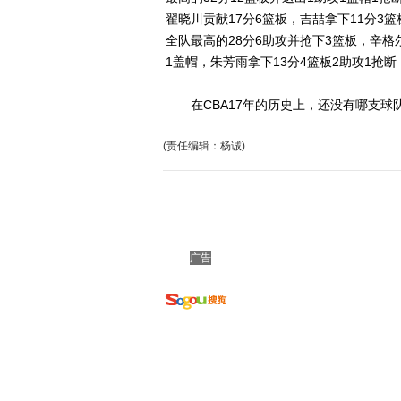
翟晓川贡献17分6篮板，吉喆拿下11分3
全队最高的28分6助攻并抢下3篮板，辛格尔
1盖帽，朱芳雨拿下13分4篮板2助攻1抢断
在CBA17年的历史上，还没有哪支球队
(责任编辑：杨诚)
广告