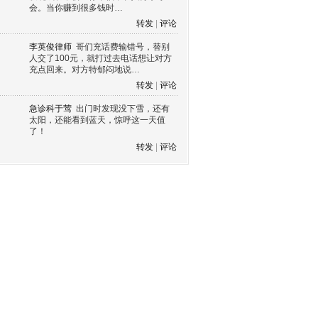
会。当你赚到很多钱时…
转发
|
评论
李英俊律师
哥们充话费输错号，替别
人交了100元，就打过去电话想让对方
充点回来。对方特郁闷地说…
转发
|
评论
急诊科于莺
出门时发现没下雪，还有
太阳，还能看到蓝天，惊呼这一天值
了！
转发
|
评论
s60 V3
s60 V5