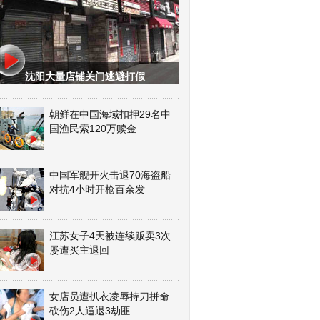
沈阳大量店铺关门逃避打假
朝鲜在中国海域扣押29名中
国渔民索120万赎金
中国军舰开火击退70海盗船
对抗4小时开枪百余发
江苏女子4天被连续贩卖3次
屡遭买主退回
女店员遭扒衣凌辱持刀拼命
砍伤2人逼退3劫匪