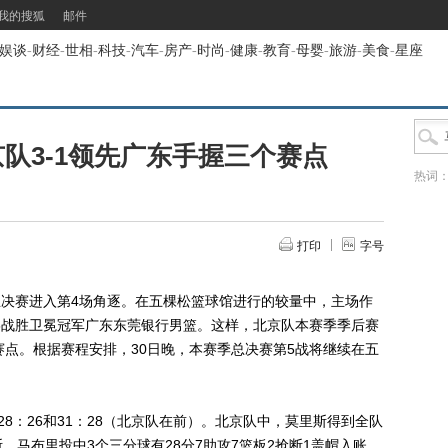
我的搜狐
邮件
娱谈
-
财经
-
世相
-
科技
-
汽车
-
房产
-
时尚
-
健康
-
教育
-
母婴
-
旅游
-
美食
-
星座
京队3-1领先广东手握三个赛点
热词
打印
字号
A总决赛进入第4场角逐。在五棵松篮球馆进行的较量中，主场作
98战胜卫冕冠军广东东莞银行男篮。这样，北京队本赛季季后赛
赛点。根据赛程安排，30日晚，本赛季总决赛第5战将继续在五
28：26和31：28（北京队在前）。北京队中，莫里斯得到全队
断，马布里投中3个三分球有28分7助攻7篮板2抢断1盖帽入账，