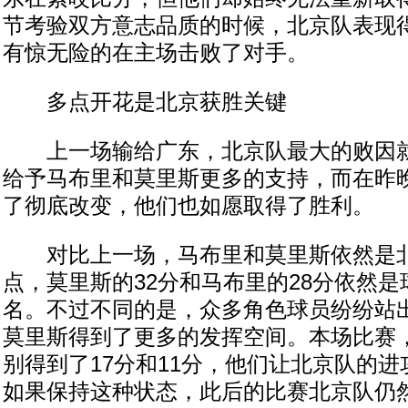
节考验双方意志品质的时候，北京队表现
有惊无险的在主场击败了对手。
多点开花是北京获胜关键
上一场输给广东，北京队最大的败因就
给予马布里和莫里斯更多的支持，而在昨
了彻底改变，他们也如愿取得了胜利。
对比上一场，马布里和莫里斯依然是北
点，莫里斯的32分和马布里的28分依然
名。不过不同的是，众多角色球员纷纷站
莫里斯得到了更多的发挥空间。本场比赛
别得到了17分和11分，他们让北京队的
如果保持这种状态，此后的比赛北京队仍