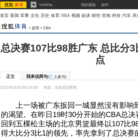
loading...
我的搜狐
邮件
首页
-
新闻
-
军事
-
文化
-
历史
-
体育
-
NBA
-
视频
-
娱谈
-
财经
-
世相
-
科技
-
汽车
-
房
>
篮球
>
CBA
总决赛107比98胜广东 总比分
点
正文
我来说两句
(
人参与)
2012年03月29日14:08
来源：
东亚经贸新闻
上一场被广东扳回一城显然没有影响到
的渴望。在昨日19时30分开始的CBA总
回到五棵松主场的北京男篮最终以107比9
得大比分3比1的领先，率先拿到了总决赛