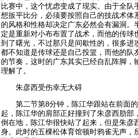
比赛中，这个忧虑变成了现实。由于全队
想扳平比分，必须要按照自己的技战术体
的风格和性格却决定广东必然会有漏洞。
定是重新对小布布置了战术，而他的传球
到了曙光，不过那只是间歇性的，很多进
都不知道是传球还是自己投篮，而他的队
的节奏，这时的广东其实已经自乱阵脚，
理解了。
朱彦西受伤幸无大碍
第二节第8分钟，陈江华跟站在前面的
起，陈江华的肩部正好撞到了朱彦西肋部
倒在地，陈江华很快站了起来，但是朱彦
身。此时的五棵松体育馆顿时鸦雀无声，