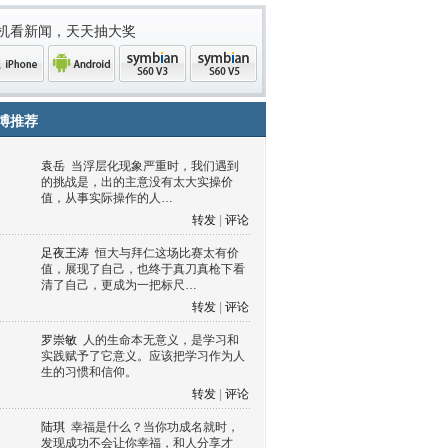
机看新闻，天天抽大奖
博推荐
袁岳
当浮层化现象严重时，我们遇到
的挑战是，出的主意没有太大实操价
值，从事实际操作的人…
转发
|
评论
足夜王涛
恒大与拜仁这场比赛太有价
值，展现了自己，也终于真刀真枪下看
清了自己，更成为一把标尺…
one
Android
symbian
symbian
转发
|
评论
罗崇敏
人的生命本无意义，是学习和
实践赋予了它意义。应该把学习作为人
生的习惯和信仰。
转发
|
评论
陆琪
幸福是什么？当你功成名就时，
发现成功不会让你幸福，和人分享才