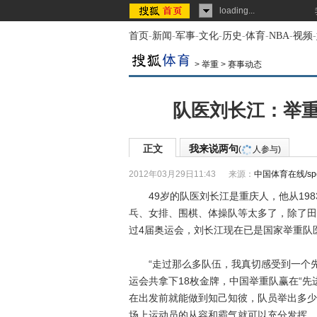
loading...
首页
-
新闻
-
军事
-
文化
-
历史
-
体育
-
NBA
-
视频
-
>
举重
>
赛事动态
队医刘长江：举重
正文
我来说两句
(
人参与)
2012年03月29日11:43
来源：
中国体育在线/sport
49岁的队医刘长江是重庆人，他从198
乓、女排、围棋、体操队等太多了，除了田
过4届奥运会，刘长江现在已是国家举重队
“走过那么多队伍，我真切感受到一个先
运会共拿下18枚金牌，中国举重队赢在“先
在出发前就能做到知己知彼，队员举出多少
场上运动员的从容和霸气就可以充分发挥。