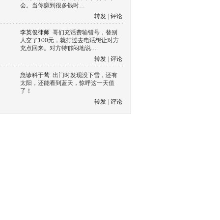
会。当你赚到很多钱时…
转发
|
评论
李英俊律师
哥们充话费输错号，替别
人交了100元，就打过去电话想让对方
充点回来。对方特郁闷地说…
转发
|
评论
急诊科于莺
出门时发现没下雪，还有
太阳，还能看到蓝天，惊呼这一天值
了！
转发
|
评论
s60 V3
s60 V5