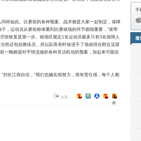
手
同样如此。比赛前的各种预案、战术都是大家一起制定，保障
例子，运动员从赛前称体重到比赛候场的环节都很重要，“谁带
尽快恢复是第一步。候场区规定1名运动员最多只有3名保障人
微
面当然还包括教练员，所以队医有时候进不了场就得在附近逗留
前一晚根据对手情况做的各种灵活机动的预案，加起来可能近
”刘长江很自信，“我们也确实很努力，很有责任感，每个人都
iPh
[保
分享：
存
到
博
客]