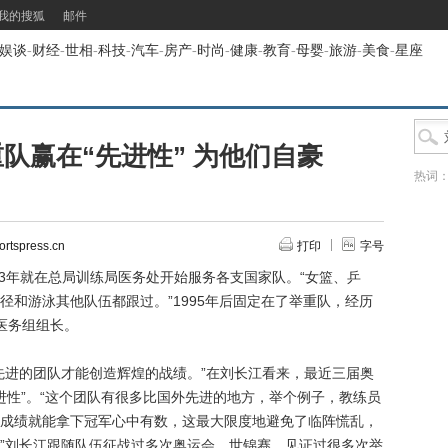
我的搜狐
邮件
娱谈
-
财经
-
世相
-
科技
-
汽车
-
房产
-
时尚
-
健康
-
教育
-
母婴
-
旅游
-
美食
-
星座
队赢在“先进性” 为他们自豪
热词
spress.cn
打印
字号
3年就在总局训练局医务处开始服务各支国家队。“女篮、乒
径和游泳其他队伍都跟过。”1995年后固定在了举重队，经历
医务组组长。
进的团队才能创造辉煌的战绩。”在刘长江看来，最近三届奥
进性”。“这个团队有很多比国外先进的地方，举个例子，教练员
成绩就能拿下冠军心中有数，这最大限度地避免了临阵慌乱，
”刘长江跟随队伍征战过多次奥运会、世锦赛，见证过很多次举