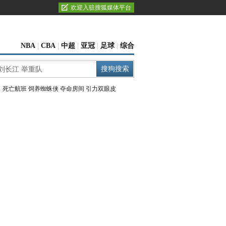
欢迎入驻搜狐媒体平台
NBA
|
CBA
|
中超
|
亚冠
|
足球
|
综合
：
死亡航班
饲养蜘蛛侠
夺命房间
引力双眼皮