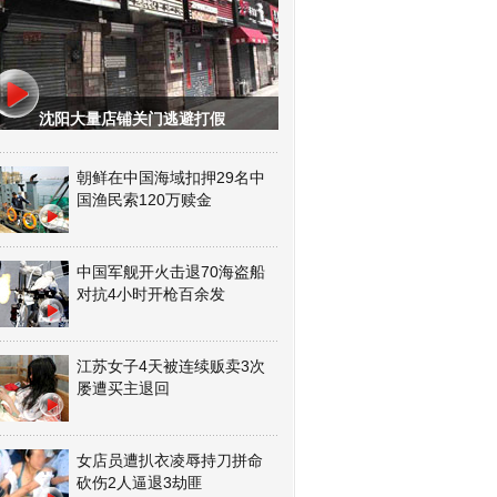
沈阳大量店铺关门逃避打假
朝鲜在中国海域扣押29名中
国渔民索120万赎金
中国军舰开火击退70海盗船
对抗4小时开枪百余发
江苏女子4天被连续贩卖3次
屡遭买主退回
女店员遭扒衣凌辱持刀拼命
砍伤2人逼退3劫匪