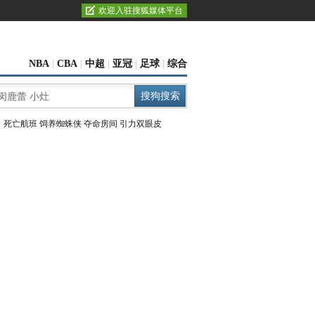
欢迎入驻搜狐媒体平台
NBA
|
CBA
|
中超
|
亚冠
|
足球
|
综合
：
死亡航班
饲养蜘蛛侠
夺命房间
引力双眼皮