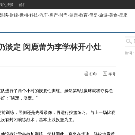
我的搜狐
邮件
娱谈
-
财经
-
世相
-
科技
-
汽车
-
房产
-
时尚
-
健康
-
教育
-
母婴
-
旅游
-
美食
-
星座
仍淡定 闵鹿蕾为李学林开小灶
热词
打印
字号
进行了两个小时的恢复性训练。虽然第5战赢球就将夺得总
好：“淡定，淡定。”
前训练，照例还是先看录像，再进行投篮练习。与上一场比赛
队没有封闭演练战术，基本上以投篮为主。
他没有让学林参加训练。学林因此一直坐在场边，轻松地看着