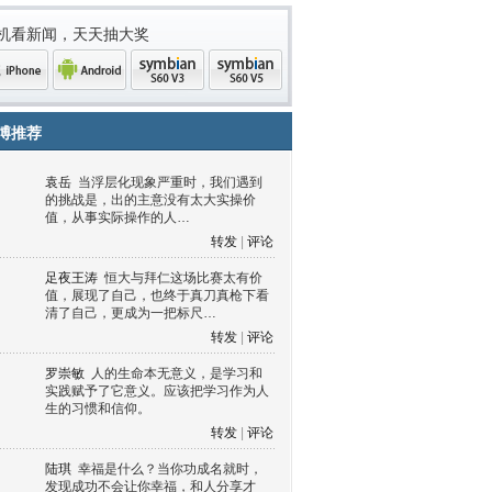
机看新闻，天天抽大奖
博推荐
袁岳
当浮层化现象严重时，我们遇到
的挑战是，出的主意没有太大实操价
值，从事实际操作的人…
转发
|
评论
足夜王涛
恒大与拜仁这场比赛太有价
值，展现了自己，也终于真刀真枪下看
清了自己，更成为一把标尺…
one
Android
symbian
symbian
转发
|
评论
罗崇敏
人的生命本无意义，是学习和
实践赋予了它意义。应该把学习作为人
生的习惯和信仰。
转发
|
评论
陆琪
幸福是什么？当你功成名就时，
发现成功不会让你幸福，和人分享才