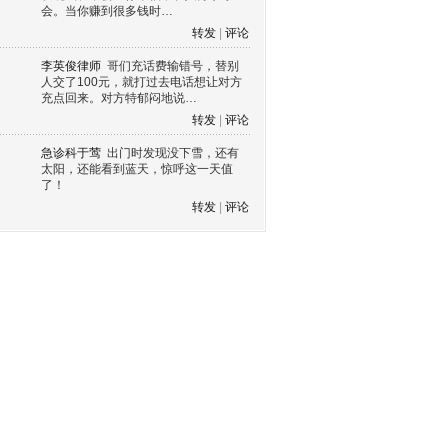
会。当你赚到很多钱时…
转发
|
评论
李英俊律师
哥们充话费输错号，替别
人交了100元，就打过去电话想让对方
充点回来。对方特郁闷地说…
转发
|
评论
急诊科于莺
出门时发现没下雪，还有
太阳，还能看到蓝天，惊呼这一天值
了！
转发
|
评论
s60 V3
s60 V5