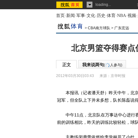
loading...
首页
-
新闻
-
军事
-
文化
-
历史
-
体育
-
NBA
-
视频
-
>
CBA南方球队
>
广东宏远
北京男篮夺得赛点
正文
我来说两句
(
人参与)
2012年03月30日03:43
来源：
京华时报
本报讯（记者潘天舒）昨天中午，北京队
冠军，但全队上下并未多想，队长陈磊说得
中午11点，北京队在万事达中心进行赛
前的训练相比，昨天的训练比较轻松，球
主教练闵鹿蕾依然给李学林开了小灶，