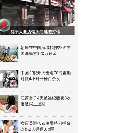
沈阳大量店铺关门逃避打假
朝鲜在中国海域扣押29名中
国渔民索120万赎金
中国军舰开火击退70海盗船
对抗4小时开枪百余发
江苏女子4天被连续贩卖3次
屡遭买主退回
女店员遭扒衣凌辱持刀拼命
砍伤2人逼退3劫匪