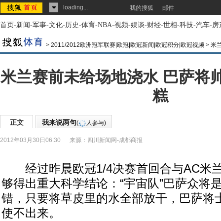
loading...
我的搜狐
邮件
首页
-
新闻
-
军事
-
文化
-
历史
-
体育
-
NBA
-
视频
-
娱谈
-
财经
-
世相
-
科技
-
汽车
-
房
>
2011/2012欧洲冠军联赛|欧冠|欧冠新闻|欧冠积分|欧冠视频
>
米
米兰赛前未给场地浇水 巴萨将
糕
正文
我来说两句
(
人参与)
2012年03月30日06:30
来源：
四川新闻网-成都商报
经过昨晨欧冠1/4决赛首回合与AC米
够得出重大科学结论：“宇宙队”巴萨众将
错，只要将草皮里的水全部放干，巴萨将士
使不出来。