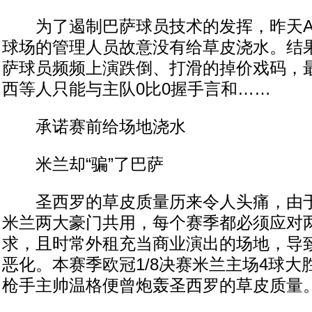
为了遏制巴萨球员技术的发挥，昨天A
球场的管理人员故意没有给草皮浇水。结
萨球员频频上演跌倒、打滑的掉价戏码，
西等人只能与主队0比0握手言和……
承诺赛前给场地浇水
米兰却“骗”了巴萨
圣西罗的草皮质量历来令人头痛，由于
米兰两大豪门共用，每个赛季都必须应对
求，且时常外租充当商业演出的场地，导
恶化。本赛季欧冠1/8决赛米兰主场4球
枪手主帅温格便曾炮轰圣西罗的草皮质量