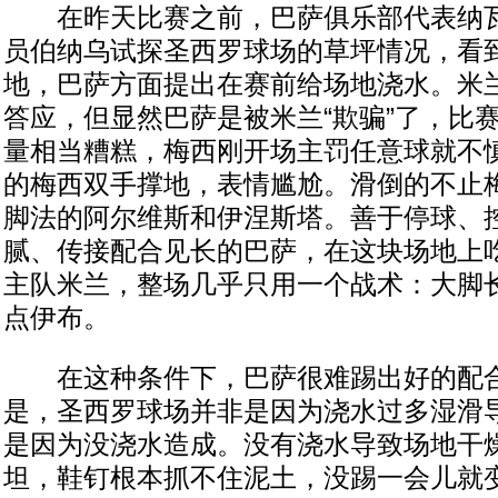
在昨天比赛之前，巴萨俱乐部代表纳瓦
员伯纳乌试探圣西罗球场的草坪情况，看
地，巴萨方面提出在赛前给场地浇水。米
答应，但显然巴萨是被米兰“欺骗”了，比
量相当糟糕，梅西刚开场主罚任意球就不
的梅西双手撑地，表情尴尬。滑倒的不止
脚法的阿尔维斯和伊涅斯塔。善于停球、
腻、传接配合见长的巴萨，在这块场地上
主队米兰，整场几乎只用一个战术：大脚
点伊布。
在这种条件下，巴萨很难踢出好的配合
是，圣西罗球场并非是因为浇水过多湿滑
是因为没浇水造成。没有浇水导致场地干
坦，鞋钉根本抓不住泥土，没踢一会儿就变