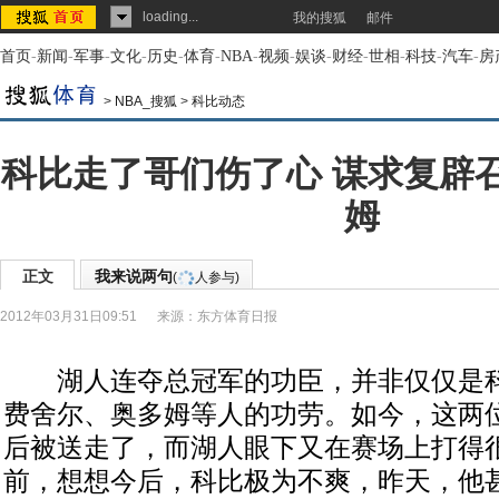
loading...
我的搜狐
邮件
首页
-
新闻
-
军事
-
文化
-
历史
-
体育
-
NBA
-
视频
-
娱谈
-
财经
-
世相
-
科技
-
汽车
-
房
>
NBA_搜狐
>
科比动态
科比走了哥们伤了心 谋求复辟
姆
正文
我来说两句
(
人参与)
2012年03月31日09:51
来源：
东方体育日报
湖人连夺总冠军的功臣，并非仅仅是科
费舍尔、奥多姆等人的功劳。如今，这两
后被送走了，而湖人眼下又在赛场上打得
前，想想今后，科比极为不爽，昨天，他