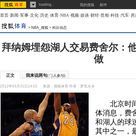
loading...
我的搜狐
邮件
首页
-
新闻
-
军事
-
文化
-
历史
-
体育
-
NBA
-
视频
-
娱谈
-
财经
-
世相
-
科技
-
汽车
-
房
>
NBA_搜狐
>
科比动态
拜纳姆埋怨湖人交易费舍尔：
做
正文
我来说两句
(
人参与)
2012年03月31日14:02
来源：
搜狐体育
作者：梦里水乡
北京时间3
体消息，费
和湖人的球
其中之一，