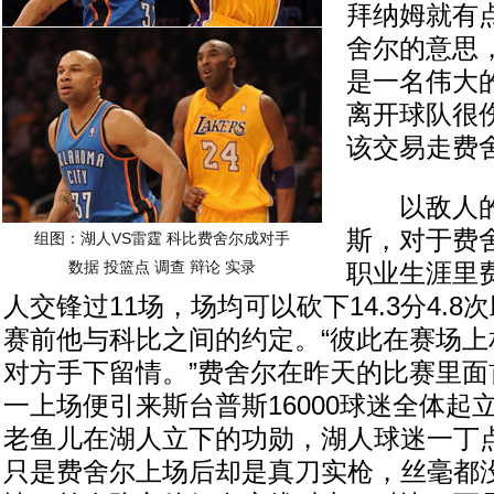
拜纳姆就有
舍尔的意思
是一名伟大
离开球队很
该交易走费
以敌人的
斯，对于费
组图：湖人VS雷霆 科比费舍尔成对手
数据
投篮点
调查
辩论
实录
职业生涯里
人交锋过11场，场均可以砍下14.3分4.
赛前他与科比之间的约定。“彼此在赛场上
对方手下留情。”费舍尔在昨天的比赛里面
一上场便引来斯台普斯16000球迷全体起
老鱼儿在湖人立下的功勋，湖人球迷一丁
只是费舍尔上场后却是真刀实枪，丝毫都