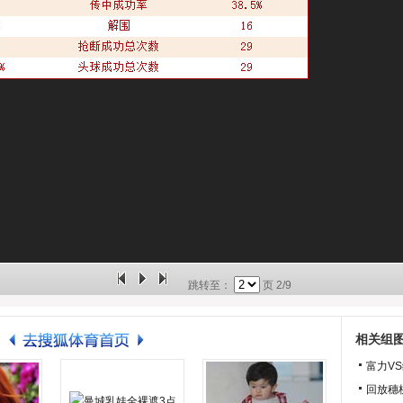
跳转至：
页
2/9
相关组
富力V
回放穗