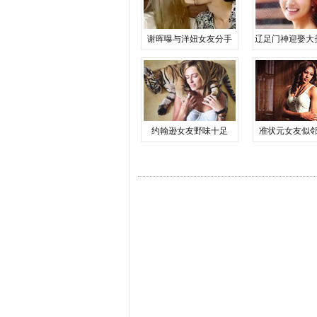
谢晖曝与洋妞女友分手
辽足门神迎娶大
约翰逊女友野味十足
准状元女友似