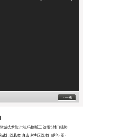
下一页
图
S绿城技术统计:祖玛抢断王 达维5射门强势
杭战门线悬案 直击许博压线攻门瞬间(图)