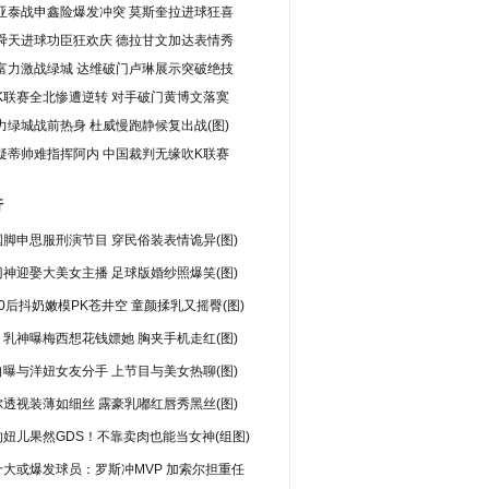
亚泰战申鑫险爆发冲突 莫斯奎拉进球狂喜
舜天进球功臣狂欢庆 德拉甘文加达表情秀
富力激战绿城 达维破门卢琳展示突破绝技
K联赛全北惨遭逆转 对手破门黄博文落寞
力绿城战前热身 杜威慢跑静候复出战(图)
疑蒂帅难指挥阿内 中国裁判无缘吹K联赛
行
脚申思服刑演节目 穿民俗装表情诡异(图)
神迎娶大美女主播 足球版婚纱照爆笑(图)
0后抖奶嫩模PK苍井空 童颜揉乳又摇臀(图)
乳神曝梅西想花钱嫖她 胸夹手机走红(图)
曝与洋妞女友分手 上节目与美女热聊(图)
透视装薄如细丝 露豪乳嘟红唇秀黑丝(图)
妞儿果然GDS！不靠卖肉也能当女神(组图)
十大或爆发球员：罗斯冲MVP 加索尔担重任