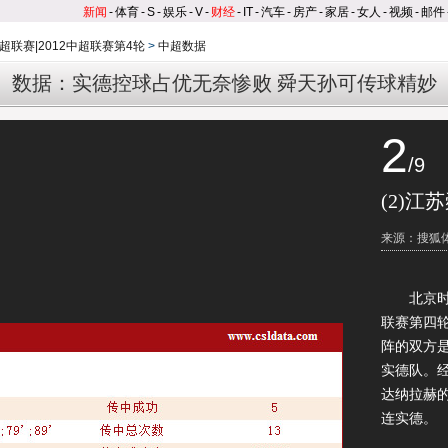
新闻
-
体育
-
S
-
娱乐
-
V
-
财经
-
IT
-
汽车
-
房产
-
家居
-
女人
-
视频
-
邮件
超联赛|2012中超联赛第4轮
>
中超数据
数据：实德控球占优无奈惨败 舜天孙可传球精妙
2
/9
(2)江
来源：搜狐
北京时间4
联赛第四
阵的双方
实德队。
达纳拉赫的
连实德。