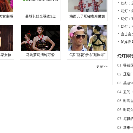
幻灯：
幻灯：
美女主播
曼城乳娃全裸遮3点
梅西儿子肥嘟嘟粉嫩嫩
幻灯：
幻灯：
直击富
沪媒质
邻家女孩
马刺萝莉清纯可爱
C罗"簪花"伊布"戴胸罩"
幻灯排
01.
曝前国
更多>>
02.
辽足门
03.
英超9
04.
丑闻！
05.
谢晖自
06.
谢莉尔
07.
厄祖的
08.
新季