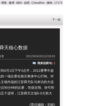
-
博客
-
微博
-
BBS
-
说吧
-
ChinaRen
-
搜狗
-
17173
下一组
苏舜天核心数据
体育
2012年04月01日19:03
我来说两句
(
0
)
月1日下午3点半，2012赛季中超
轮的一场比赛在南京奥体中心打响。对
是主场作战的江苏舜天队与来访的大连
经过90分钟的比赛，凭借吉翔、孙可和
五个进球，江苏舜天主场5-0大胜大
(责任编辑：刘娱)