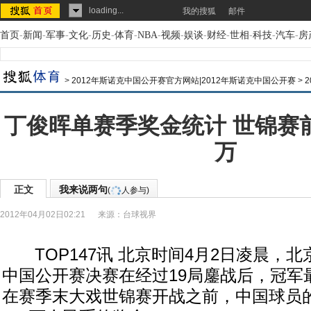
loading...
我的搜狐
邮件
首页
-
新闻
-
军事
-
文化
-
历史
-
体育
-
NBA
-
视频
-
娱谈
-
财经
-
世相
-
科技
-
汽车
-
房
>
2012年斯诺克中国公开赛官方网站|2012年斯诺克中国公开赛
>
丁俊晖单赛季奖金统计 世锦赛前
万
正文
我来说两句
(
人参与)
2012年04月02日02:21
来源：
台球视界
TOP147讯 北京时间4月2日凌晨，北京
中国公开赛决赛在经过19局鏖战后，冠军
在赛季末大戏世锦赛开战之前，中国球员