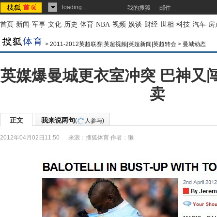
loading...
我的搜狐
邮件
首页
-
新闻
-
军事
-
文化
-
历史
-
体育
-
NBA
-
视频
-
娱谈
-
财经
-
世相
-
科技
-
汽车
-
房
>
2011-2012英超联赛|英超视频|英超新闻|英超转会
>
曼城动态
英媒爆曼城更衣室冲突 巴神又
卖
正文
我来说两句
(
人参与)
2012年04月02日11:50
来源：
搜狐体育
作者：獭