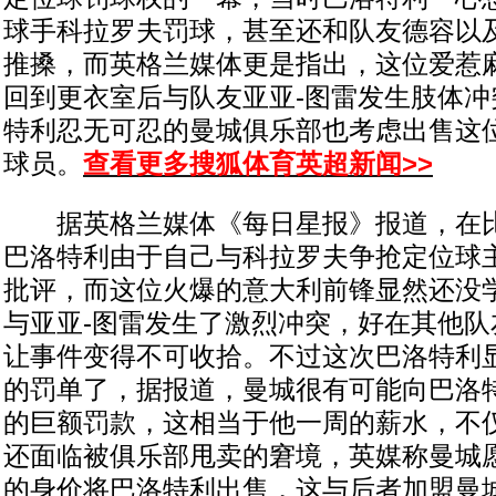
球手科拉罗夫罚球，甚至还和队友德容以
推搡，而英格兰媒体更是指出，这位爱惹
回到更衣室后与队友亚亚-图雷发生肢体冲
特利忍无可忍的曼城俱乐部也考虑出售这
球员。
查看更多搜狐体育英超新闻>>
据英格兰媒体《每日星报》报道，在比
巴洛特利由于自己与科拉罗夫争抢定位球
批评，而这位火爆的意大利前锋显然还没
与亚亚-图雷发生了激烈冲突，好在其他队
让事件变得不可收拾。不过这次巴洛特利
的罚单了，据报道，曼城很有可能向巴洛特
的巨额罚款，这相当于他一周的薪水，不
还面临被俱乐部甩卖的窘境，英媒称曼城愿
的身价将巴洛特利出售，这与后者加盟曼