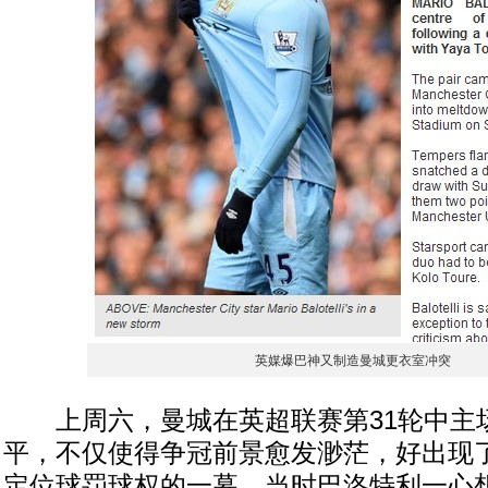
英媒爆巴神又制造曼城更衣室冲突
上周六，曼城在英超联赛第31轮中主场
平，不仅使得争冠前景愈发渺茫，好出现
定位球罚球权的一幕，当时巴洛特利一心