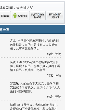
机看新闻，天天抽大奖
博推荐
袁岳
当浮层化现象严重时，我们遇到
的挑战是，出的主意没有太大实操价
值，从事实际操作的人…
转发
|
评论
足夜王涛
恒大与拜仁这场比赛太有价
值，展现了自己，也终于真刀真枪下看
清了自己，更成为一把标尺…
one
Android
symbian
symbian
转发
|
评论
罗崇敏
人的生命本无意义，是学习和
实践赋予了它意义。应该把学习作为人
生的习惯和信仰。
转发
|
评论
陆琪
幸福是什么？当你功成名就时，
发现成功不会让你幸福，和人分享才