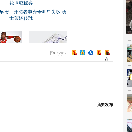
[保
分享：
存
到
博
客]
我要发布