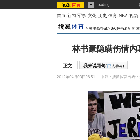
loading...
首页
-
新闻
-
军事
-
文化
-
历史
-
体育
-
NBA
-
视频
-
>
林书豪征战NBA|林书豪新闻|
林书豪隐瞒伤情内
正文
我来说两句
(
人参与)
2012年04月03日06:51
来源：
搜狐体育
作者：