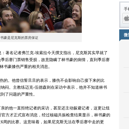
手
微
书豪是尼克斯的票房保证
：著名记者弗兰克-埃索拉今天撰文指出，尼克斯其实早就了
免季后赛门票销售受损，故意隐瞒了林书豪的病情，直到季后赛
布林书豪膝伤严重的相关消息。
伤的。他曾信誓旦旦的表示，膝伤不会影响自己接下来的比
iPh
纳闷。主教练迈克-伍德森则在采访中表示，他并不知道林书
识到了问题的严重性。
亲的他一直拒绝记者的采访，甚至还主动躲避记者，这更让纽
斯官方才正式宣布消息，经过核磁共振检查结果显示，林书豪的
过6周的比赛。这意味着，如果尼克斯无法在季后赛中走的更