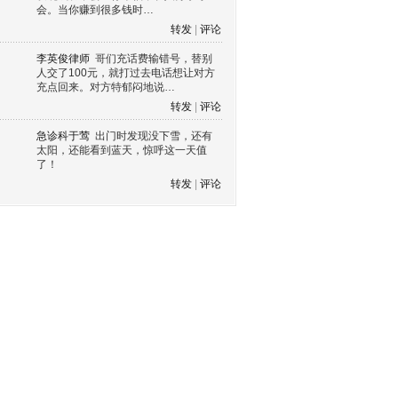
会。当你赚到很多钱时…
转发
|
评论
李英俊律师
哥们充话费输错号，替别
人交了100元，就打过去电话想让对方
充点回来。对方特郁闷地说…
转发
|
评论
急诊科于莺
出门时发现没下雪，还有
太阳，还能看到蓝天，惊呼这一天值
了！
转发
|
评论
s60 V3
s60 V5