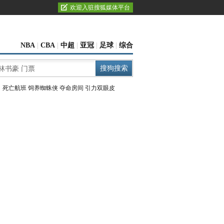
欢迎入驻搜狐媒体平台
NBA
|
CBA
|
中超
|
亚冠
|
足球
|
综合
：
死亡航班
饲养蜘蛛侠
夺命房间
引力双眼皮