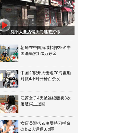
沈阳大量店铺关门逃避打假
朝鲜在中国海域扣押29名中
国渔民索120万赎金
中国军舰开火击退70海盗船
对抗4小时开枪百余发
江苏女子4天被连续贩卖3次
屡遭买主退回
女店员遭扒衣凌辱持刀拼命
砍伤2人逼退3劫匪