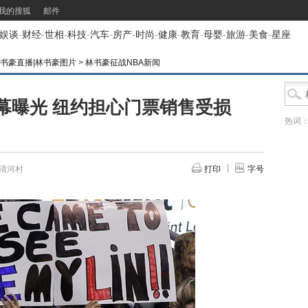
我的搜狐
邮件
娱谈
-
财经
-
世相
-
科技
-
汽车
-
房产
-
时尚
-
健康
-
教育
-
母婴
-
旅游
-
美食
-
星座
林书豪直播|林书豪图片
>
林书豪征战NBA新闻
幕曝光 纽约担心门票销售受损
热词
清河村
打印
字号