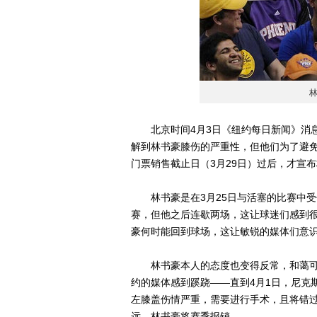
林
北京时间4月3日《纽约每日新闻》消息
解到林书豪膝伤的严重性，但他们为了避
门票销售截止日（3月29日）过后，才宣
林书豪是在3月25日与活塞的比赛中受
赛，但他之后连歇两场，这让球迷们感到很
豪何时能回到球场，这让敏锐的媒体们意
林书豪本人的态度也变得反常，和蔼可
约的媒体感到蹊跷——直到4月1日，尼克
左膝盖伤情严重，需要进行手术，且将错
远，林书豪将赛季报销。