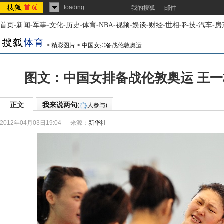
loading...
我的搜狐
邮件
首页
-
新闻
-
军事
-
文化
-
历史
-
体育
-
NBA
-
视频
-
娱谈
-
财经
-
世相
-
科技
-
汽车
-
房
>
精彩图片
>
中国女排备战伦敦奥运
图文：中国女排备战伦敦奥运 王
正文
我来说两句
(
人参与)
2012年04月03日19:04
来源：
新华社