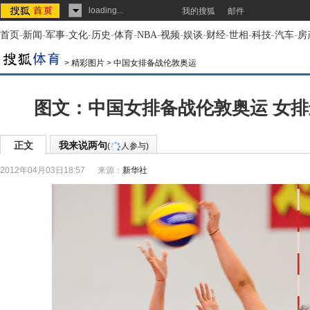
loading...
我的搜狐
邮件
首页
-
新闻
-
军事
-
文化
-
历史
-
体育
-
NBA
-
视频
-
娱谈
-
财经
-
世相
-
科技
-
汽车
-
房
>
精彩图片
>
中国女排备战伦敦奥运
图文：中国女排备战伦敦奥运 女
正文
我来说两句
(
人参与)
2012年04月03日18:57
来源：
新华社