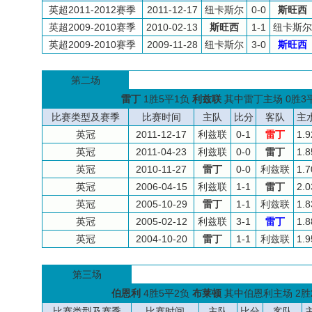
英超2011-2012赛季
2011-12-17
纽卡斯尔
0-0
斯旺西
英超2009-2010赛季
2010-02-13
斯旺西
1-1
纽卡斯尔
英超2009-2010赛季
2009-11-28
纽卡斯尔
3-0
斯旺西
第二场
雷丁
1胜5平1负
利兹联
其中雷丁主场 0胜3
比赛类型及赛季
比赛时间
主队
比分
客队
主
英冠
2011-12-17
利兹联
0-1
雷丁
1.9
英冠
2011-04-23
利兹联
0-0
雷丁
1.8
英冠
2010-11-27
雷丁
0-0
利兹联
1.7
英冠
2006-04-15
利兹联
1-1
雷丁
2.0
英冠
2005-10-29
雷丁
1-1
利兹联
1.8
英冠
2005-02-12
利兹联
3-1
雷丁
1.8
英冠
2004-10-20
雷丁
1-1
利兹联
1.9
第三场
伯恩利
4胜5平2负
布莱顿
其中伯恩利主场 2胜
比赛类型及赛季
比赛时间
主队
比分
客队