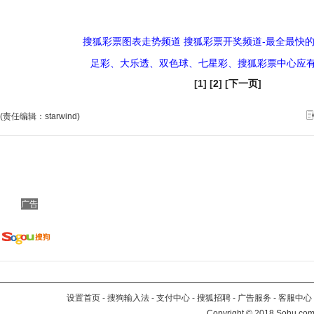
搜狐彩票图表走势频道
搜狐彩票开奖频道-最全最快
足彩、大乐透、双色球、七星彩、搜狐彩票中心应
[1] [
2
] [
下一页
]
(责任编辑：starwind)
广告
设置首页
-
搜狗输入法
-
支付中心
-
搜狐招聘
-
广告服务
-
客服中心
Copyright
©
2018 Sohu.com 