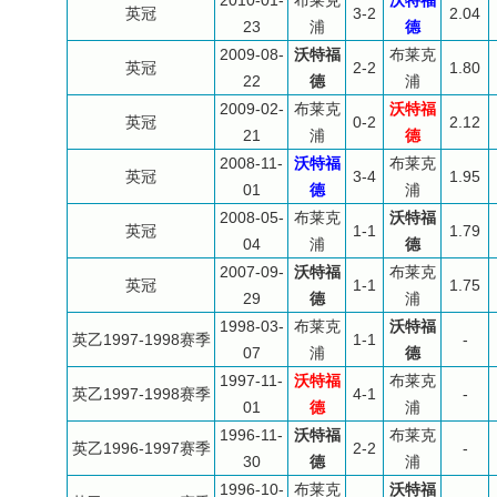
2010-01-
布莱克
沃特福
英冠
3-2
2.04
23
浦
德
2009-08-
沃特福
布莱克
英冠
2-2
1.80
22
德
浦
2009-02-
布莱克
沃特福
英冠
0-2
2.12
21
浦
德
2008-11-
沃特福
布莱克
英冠
3-4
1.95
01
德
浦
2008-05-
布莱克
沃特福
英冠
1-1
1.79
04
浦
德
2007-09-
沃特福
布莱克
英冠
1-1
1.75
29
德
浦
1998-03-
布莱克
沃特福
英乙1997-1998赛季
1-1
-
07
浦
德
1997-11-
沃特福
布莱克
英乙1997-1998赛季
4-1
-
01
德
浦
1996-11-
沃特福
布莱克
英乙1996-1997赛季
2-2
-
30
德
浦
1996-10-
布莱克
沃特福