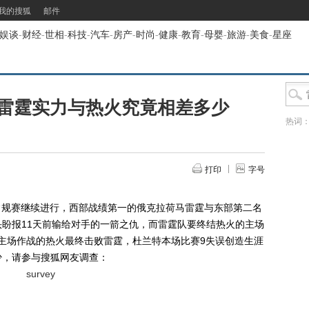
我的搜狐
邮件
娱谈
-
财经
-
世相
-
科技
-
汽车
-
房产
-
时尚
-
健康
-
教育
-
母婴
-
旅游
-
美食
-
星座
雷霆实力与热火究竟相差多少
热词
打印
字号
A常规赛继续进行，西部战绩第一的俄克拉荷马雷霆与东部第二名
盼报11天前输给对手的一箭之仇，而雷霆队要终结热火的主场
，主场作战的热火最终击败雷霆，杜兰特本场比赛9失误创造生涯
少，请参与搜狐网友调查：
survey