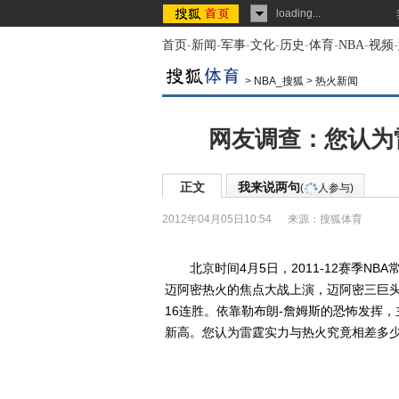
loading...
首页
-
新闻
-
军事
-
文化
-
历史
-
体育
-
NBA
-
视频
-
>
NBA_搜狐
>
热火新闻
网友调查：您认为
正文
我来说两句
(
人参与)
2012年04月05日10:54
来源：
搜狐体育
北京时间4月5日，2011-12赛季NB
迈阿密热火的焦点大战上演，迈阿密三巨头
16连胜。依靠勒布朗-詹姆斯的恐怖发挥
新高。您认为雷霆实力与热火究竟相差多