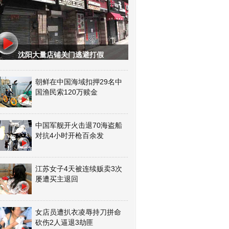
沈阳大量店铺关门逃避打假
朝鲜在中国海域扣押29名中
国渔民索120万赎金
中国军舰开火击退70海盗船
对抗4小时开枪百余发
江苏女子4天被连续贩卖3次
屡遭买主退回
女店员遭扒衣凌辱持刀拼命
砍伤2人逼退3劫匪