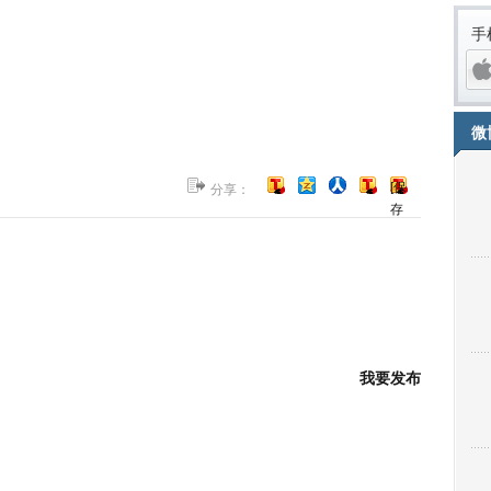
手
微
[保
分享：
存
到
博
客]
iPh
我要发布