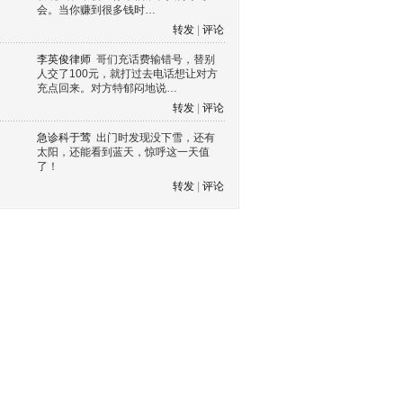
会。当你赚到很多钱时…
转发
|
评论
李英俊律师
哥们充话费输错号，替别
人交了100元，就打过去电话想让对方
充点回来。对方特郁闷地说…
转发
|
评论
急诊科于莺
出门时发现没下雪，还有
太阳，还能看到蓝天，惊呼这一天值
了！
转发
|
评论
s60 V3
s60 V5