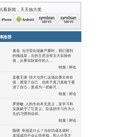
机看新闻，天天抽大奖
博推荐
袁岳
当浮层化现象严重时，我们遇到
的挑战是，出的主意没有太大实操价
值，从事实际操作的人…
转发
|
评论
足夜王涛
恒大与拜仁这场比赛太有价
值，展现了自己，也终于真刀真枪下看
清了自己，更成为一把标尺…
one
Android
symbian
symbian
转发
|
评论
罗崇敏
人的生命本无意义，是学习和
实践赋予了它意义。应该把学习作为人
生的习惯和信仰。
转发
|
评论
陆琪
幸福是什么？当你功成名就时，
发现成功不会让你幸福，和人分享才