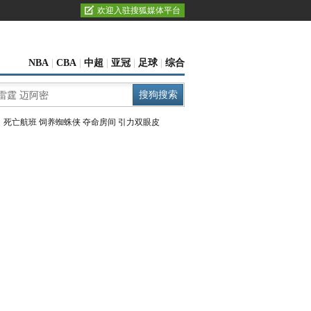
欢迎入驻搜狐媒体平台
NBA
|
CBA
|
中超
|
亚冠
|
足球
|
综合
：
死亡航班
饲养蜘蛛侠
夺命房间
引力双眼皮