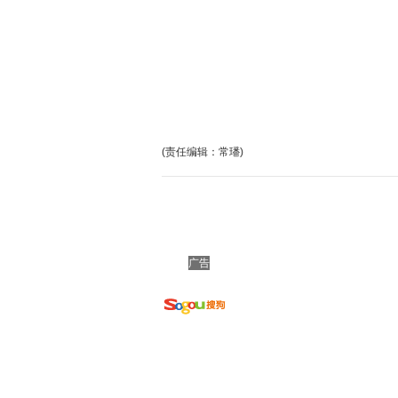
(责任编辑：常璠)
广告