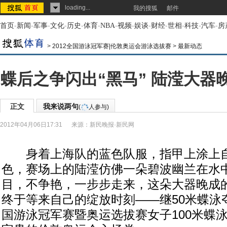
loading...
我的搜狐
邮件
首页
-
新闻
-
军事
-
文化
-
历史
-
体育
-
NBA
-
视频
-
娱谈
-
财经
-
世相
-
科技
-
汽车
-
房
>
2012全国游泳冠军赛|伦敦奥运会游泳选拔赛
>
最新动态
蝶后之争闪出“黑马” 陆滢大器
正文
我来说两句
(
人参与)
2012年04月06日17:31
来源：
新民晚报·新民网
身着上海队的蓝色队服，指甲上涂上自
色，赛场上的陆滢仿佛一朵碧波幽兰在水
目，不争艳，一步步走来，这朵大器晚成
终于等来自己的绽放时刻——继50米蝶泳
国游泳冠军赛暨奥运选拔赛女子100米蝶