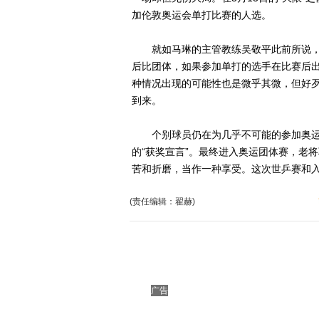
加伦敦奥运会单打比赛的人选。
就如马琳的主管教练吴敬平此前所说，P
后比团体，如果参加单打的选手在比赛后
种情况出现的可能性也是微乎其微，但好歹
到来。
个别球员仍在为几乎不可能的参加奥运单
的“获奖宣言”。最终进入奥运团体赛，老
苦和折磨，当作一种享受。这次世乒赛和入
(责任编辑：翟赫)
广告