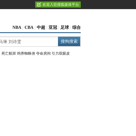
欢迎入驻搜狐媒体平台
NBA
|
CBA
|
中超
|
亚冠
|
足球
|
综合
：
死亡航班
饲养蜘蛛侠
夺命房间
引力双眼皮