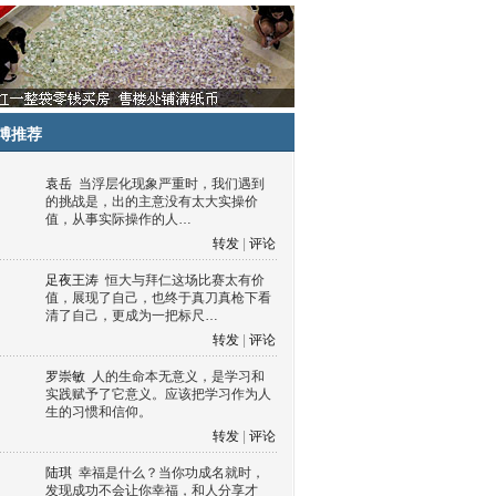
博推荐
袁岳
当浮层化现象严重时，我们遇到
的挑战是，出的主意没有太大实操价
值，从事实际操作的人…
转发
|
评论
足夜王涛
恒大与拜仁这场比赛太有价
值，展现了自己，也终于真刀真枪下看
清了自己，更成为一把标尺…
转发
|
评论
罗崇敏
人的生命本无意义，是学习和
实践赋予了它意义。应该把学习作为人
生的习惯和信仰。
转发
|
评论
陆琪
幸福是什么？当你功成名就时，
发现成功不会让你幸福，和人分享才