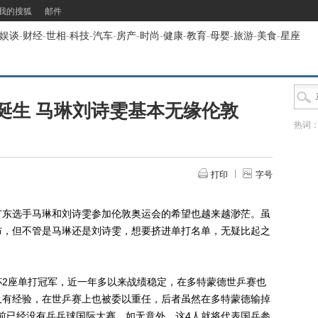
我的搜狐
邮件
娱谈
-
财经
-
世相
-
科技
-
汽车
-
房产
-
时尚
-
健康
-
教育
-
母婴
-
旅游
-
美食
-
星座
诞生 马琳刘诗雯基本无缘伦敦
热词
打印
字号
东选手马琳和刘诗雯参加伦敦奥运会的希望也越来越渺茫。虽
布，但不管是马琳还是刘诗雯，想要挤进单打名单，无疑比起之
座单打冠军，近一年多以来战绩稳定，在多特蒙德世乒赛也
又有经验，在世乒赛上也被委以重任，后者虽然在多特蒙德输掉
之前已经没有乒乓球国际大赛，如无意外，这4人就将代表国乒参