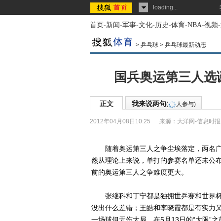
loading...
首页
-
新闻
-
军事
-
文化
-
历史
-
体育
-
NBA
-
视频
-
>
乒乓球
>
乒乓球最新动态
国兵奥运第三人选
正文
我来说两句
(
人参与)
2012年04月08日10:25
来源：
大洋网-信息时报
随着奥运第三人之争尘埃落定，两名广
然从理论上来说，单打的参赛名单还未公
前的奥运第三人之争难度更大。
张继科和丁宁都是独拥世乒赛和世界杯2
没出什么差错；王皓和李晓霞都是有实力
一场球但无伤大局。在5月13日的“大限”