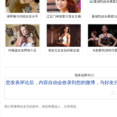
谢晖曝与洋妞女友分手
辽足门神迎娶大美女主播
曼城乳娃全裸遮3
约翰逊女友野味十足
准状元女友似邻家女孩
马刺萝莉清纯可
我来说两句
(
0
)
我们尊重网友发言的权利，请您尊重他人，文明用语。