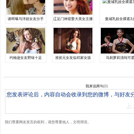
谢晖曝与洋妞女友分手
辽足门神迎娶大美女主播
曼城乳娃全裸遮3
约翰逊女友野味十足
准状元女友似邻家女孩
马刺萝莉清纯可
我来说两句
(
0
)
我们尊重网友发言的权利，请您尊重他人，文明用语。