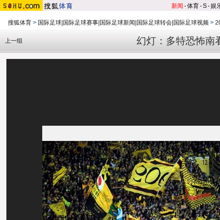
新闻
-
体育
-
S
-
娱
搜狐体育
>
国际足球|国际足球赛事|国际足球新闻|国际足球转会|国际足球视频
>
2
幻灯：多特恐怖南
上一组