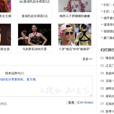
幻灯：
幻灯：
美女主播
曼城乳娃全裸遮3点
梅西儿子肥嘟嘟粉嫩嫩
德甲最
潇洒哥
德国德
豪门集
邻家女孩
马刺萝莉清纯可爱
C罗"簪花"伊布"戴胸罩"
幻灯排
01.
曝前国
更多>>
02.
辽足门
我来说两句
(
0
)
03.
英超9
04.
丑闻！
05.
谢晖自
06.
谢莉尔
[Ctrl+Enter]
明用语。
07.
厄祖的
08.
新季