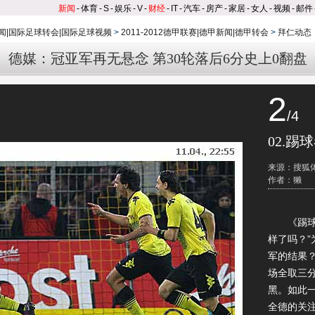
新闻
-
体育
-
S
-
娱乐
-
V
-
财经
-
IT
-
汽车
-
房产
-
家居
-
女人
-
视频
-
邮件
闻|国际足球转会|国际足球视频
>
2011-2012德甲联赛|德甲新闻|德甲转会
>
拜仁动态
德媒：冠亚军再无悬念 第30轮落后6分史上0翻盘
2
/4
02.踢
来源：搜狐
作者：獭
《踢球者
样了吗？
军的结果
场全取三
黑。如此
全德的关