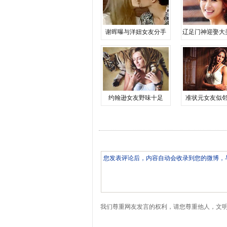
谢晖曝与洋妞女友分手
辽足门神迎娶大
约翰逊女友野味十足
准状元女友似
我们尊重网友发言的权利，请您尊重他人，文