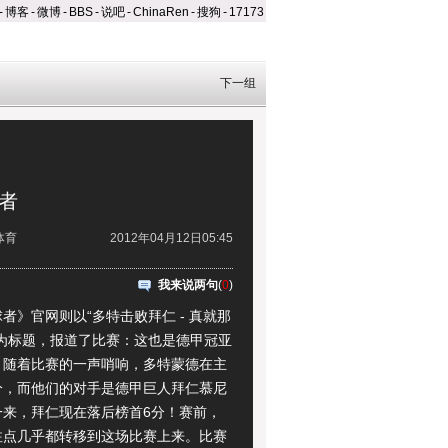
-
博客
-
微博
-
BBS
-
说吧
-
ChinaRen
-
搜狗
-
17173
下一组
球者
体育
2012年04月12日05:45
我来说两句
(
0
)
》官网则以“多特击败拜仁 - 真就那
”为标题，报道了比赛：这也是德甲冠亚
？随着比赛的一声哨响，多特蒙德在主
分，而他们的对手是德甲巨人拜仁慕尼
一来，拜仁现在落后榜首6分！赛前，
注点几乎都转移到这场比赛上来。比赛