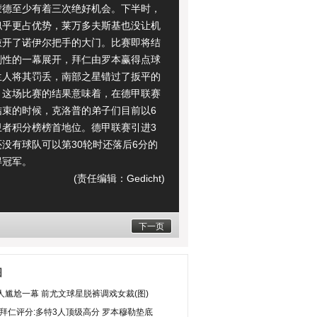
蒙德至少有着三次绝好机会。下半时，
似乎更占优势，莱万多夫斯基也没让机
敲开了诺伊尔把手的大门。比赛即将结
剧性的一幕展开，拜仁由罗本赢得点球
兰人将其罚丢，南部之星错过了扳平的
。这场比赛的结果意味着，在德甲联赛
结束的时候，克洛普的弟子们目前以6
卫者积分榜榜首地位。德甲联赛引进3
没有球队可以第30轮时还落后6分的
得冠军。
(责任编辑：Gedicht)
下一页
图
人尴尬一幕 前尤文球星脱裤调戏女裁(图)
S拜仁评分:多特3人顶级高分 罗本穆勒垫底