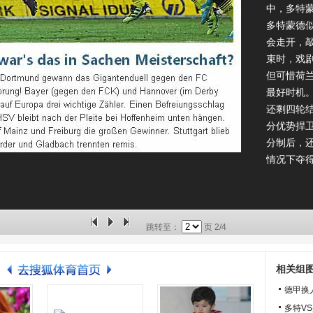
中，多特
多特蒙德
会走开，
束时，戏
但可惜荷
最好时机
还剩四轮
分优势捍
分制后，还
情况下夺
跳转至：
页
2/4
相关组
德甲换
多特V