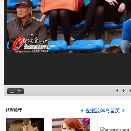
上一页
精彩推荐