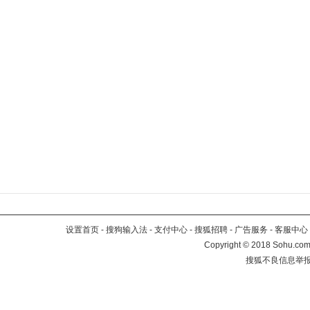
设置首页
-
搜狗输入法
-
支付中心
-
搜狐招聘
-
广告服务
-
客服中心
Copyright
©
2018 Sohu.com 
搜狐不良信息举