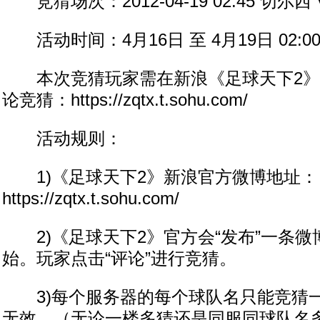
竞猜场次：2012-04-19 02:45 切尔西
活动时间：4月16日 至 4月19日 02:0
本次竞猜玩家需在新浪《足球天下2》
论竞猜：https://zqtx.t.sohu.com/
活动规则：
1)《足球天下2》新浪官方微博地址：
https://zqtx.t.sohu.com/
2)《足球天下2》官方会“发布”一条微
始。玩家点击“评论”进行竞猜。
3)每个服务器的每个球队名只能竞猜
无效。（无论一楼多猜还是同服同球队名