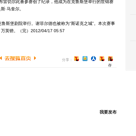
布雷切尔此番参赛创了纪录，他成为在克鲁斯堡举行的世锦赛
斯·马奎尔。
鲁斯堡剧院举行。谢菲尔德也被称为“斯诺克之城”。本次赛事
（完）2012/04/17 05:57
[保
分享：
存
到
博
客]
我要发布