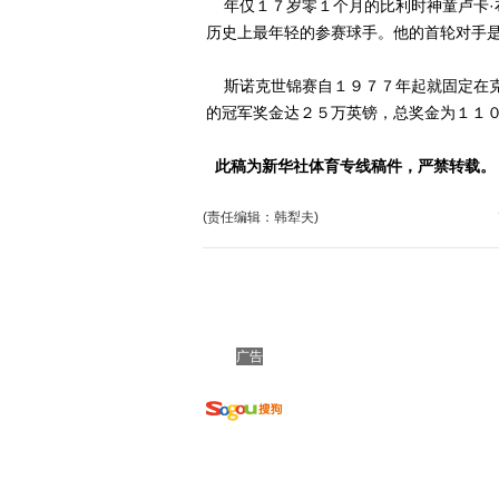
年仅１７岁零１个月的比利时神童卢卡·
历史上最年轻的参赛球手。他的首轮对手是
斯诺克世锦赛自１９７７年起就固定在克
的冠军奖金达２５万英镑，总奖金为１１０万英镑。
此稿为新华社体育专线稿件，严禁转载。
(责任编辑：韩犁夫)
广告