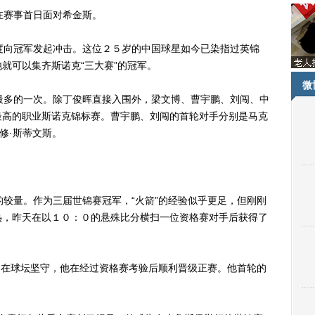
赛事首日面对希金斯。
向冠军发起冲击。这位２５岁的中国球星如今已染指过英锦
就可以集齐斯诺克“三大赛”的冠军。
微
多的一次。除丁俊晖直接入围外，梁文博、曹宇鹏、刘闯、中
最高的职业斯诺克锦标赛。曹宇鹏、刘闯的首轮对手分别是马克
修·斯蒂文斯。
较量。作为三届世锦赛冠军，“火箭”的经验似乎更足，但刚刚
热，昨天在以１０：０的悬殊比分横扫一位资格赛对手后获得了
旧在球坛坚守，他在经过资格赛考验后顺利晋级正赛。他首轮的