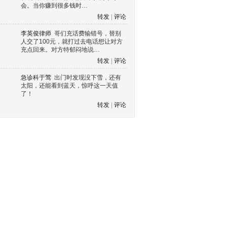
会。当你赚到很多钱时…
转发
|
评论
李英俊律师
哥们充话费输错号，替别
人交了100元，就打过去电话想让对方
充点回来。对方特郁闷地说…
转发
|
评论
急诊科于莺
出门时发现没下雪，还有
太阳，还能看到蓝天，惊呼这一天值
了！
转发
|
评论