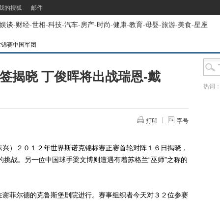
我的搜狐
邮件
娱谈
-
财经
-
世相
-
科技
-
汽车
-
房产
-
时尚
-
健康
-
教育
-
母婴
-
旅游
-
美食
-
星座
2世锦赛中国军团
签揭晓 丁俊晖将出战瑞恩-戴
热词
打印
字号
兴）２０１２年世界斯诺克锦标赛正赛首轮对阵１６日揭晓，
的挑战。另一位中国球手梁文博则遭遇有着苏格兰“巫师”之称的
谢菲尔德的克鲁斯堡剧院进行。赛事组织者今天对３２位参赛