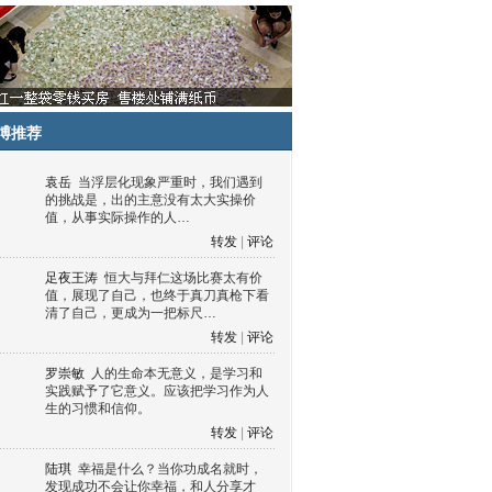
博推荐
袁岳
当浮层化现象严重时，我们遇到
的挑战是，出的主意没有太大实操价
值，从事实际操作的人…
转发
|
评论
足夜王涛
恒大与拜仁这场比赛太有价
值，展现了自己，也终于真刀真枪下看
清了自己，更成为一把标尺…
转发
|
评论
罗崇敏
人的生命本无意义，是学习和
实践赋予了它意义。应该把学习作为人
生的习惯和信仰。
转发
|
评论
陆琪
幸福是什么？当你功成名就时，
发现成功不会让你幸福，和人分享才