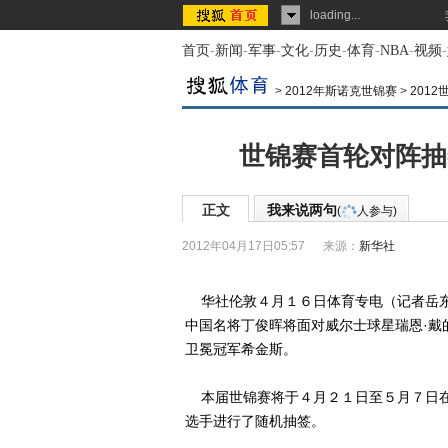
loading...
首页
-
新闻
-
军事
-
文化
-
历史
-
体育
-
NBA
-
视频
-
>
2012年斯诺克世锦赛
>
201
世锦赛首轮对阵抽
正文
我来说两句
(
人参与)
2012年04月17日05:57
来源：
新华社
华社伦敦４月１６日体育专电（记者岳东
中国名将丁俊晖将面对威尔士球星瑞恩·戴
卫冕冠军希金斯。
本届世锦赛将于４月２１日至５月７日在
选手进行了随机抽签。