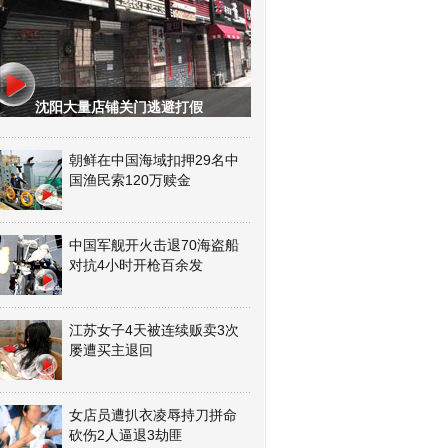
沈阳大量店铺关门逃避打假
朝鲜在中国海域扣押29名中
国渔民索120万赎金
中国军舰开火击退70海盗船
对抗4小时开枪百余发
江苏女子4天被连续贩卖3次
屡遭买主退回
女店员遭扒衣凌辱持刀拼命
砍伤2人逼退3劫匪