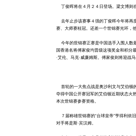
丁俊晖将在４月２４日登场。梁文博则在
去年止步该赛事４强的丁俊晖今年将再度
赛、大师赛桂冠。还差一个世锦赛光环，他
今年的世锦赛正赛是中国选手入围人数最
国香港名将傅家俊均晋级这项奖金和积分
·艾伦、马克·威廉姆斯。傅家俊则将迎战马
首轮的一大焦点战是奥沙利文与艾伯顿的
夺得中国公开赛冠军的艾伯顿近期状态火
本次世锦赛参赛资格。
７届称雄世锦赛的“台球皇帝”亨得利依
对手将是斯·宾汉姆。