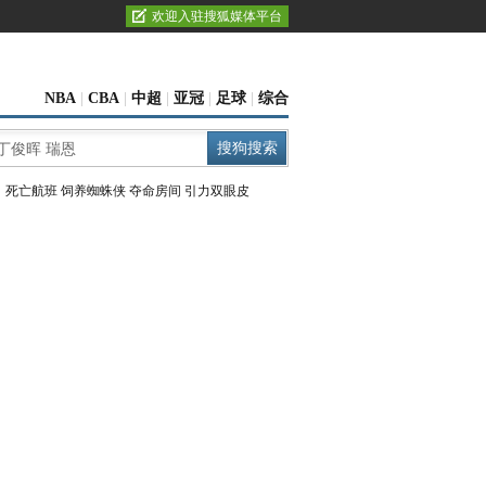
欢迎入驻搜狐媒体平台
NBA
|
CBA
|
中超
|
亚冠
|
足球
|
综合
：
死亡航班
饲养蜘蛛侠
夺命房间
引力双眼皮